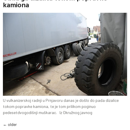
kamiona
U vulkanizerskoj radnji u Prnjavoru danas je došlo do pada dizalice
tokom popravke kamiona, te je tom prilikom poginuo
pedesetdvogodišnji muškarac. Iz Okružnog javnog
←
older