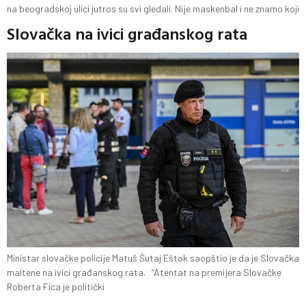
na beogradskoj ulici jutros su svi gledali. Nije maskenbal i ne znamo koji
Slovačka na ivici građanskog rata
Ministar slovačke policije Matuš Šutaj Eštok saopštio je da je Slovačka
maltene na ivici građanskog rata. “Atentat na premijera Slovačke
Roberta Fica je politički