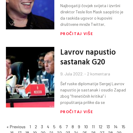
Najbogatiji čovjek svijeta i izvršni
direktor Tesle Ilon Mask saopštio je
da raskida ugovor o kupovini
društvene mreže Twitter,
PROČITAJ VIŠE
Lavrov napustio
sastanak G20
9. Jula 2022.
2 komentara
Šef ruske diplomatije Sergej Lavrov
napustio je sastanak i osudio Zapad
zbog “frenetičnih kritika” i
propuštanja prilike da se
PROČITAJ VIŠE
« Previous
1
2
3
4
5
6
7
8
9
10
11
12
13
14
15
16
17
18
19
20
21
22
23
24
25
26
27
28
29