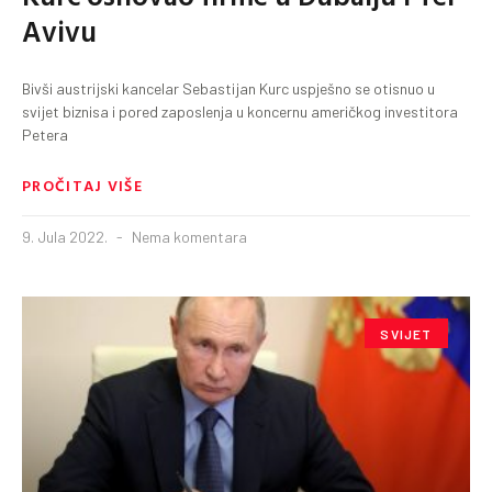
Avivu
Bivši austrijski kancelar Sebastijan Kurc uspješno se otisnuo u
svijet biznisa i pored zaposlenja u koncernu američkog investitora
Petera
PROČITAJ VIŠE
9. Jula 2022.
Nema komentara
SVIJET