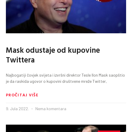
Mask odustaje od kupovine
Twittera
Najbogatiji čovjek svijeta i izvršni direktor Tesle Ilon Mask saopštio
je da raskida ugovor o kupovini društvene mreže Twitter,
PROČITAJ VIŠE
9. Jula 2022.
Nema komentara