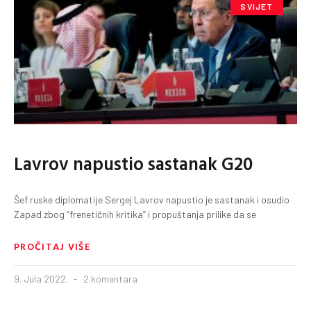
SVIJET
Lavrov napustio sastanak G20
Šef ruske diplomatije Sergej Lavrov napustio je sastanak i osudio
Zapad zbog “frenetičnih kritika” i propuštanja prilike da se
PROČITAJ VIŠE
9. Jula 2022.
2 komentara