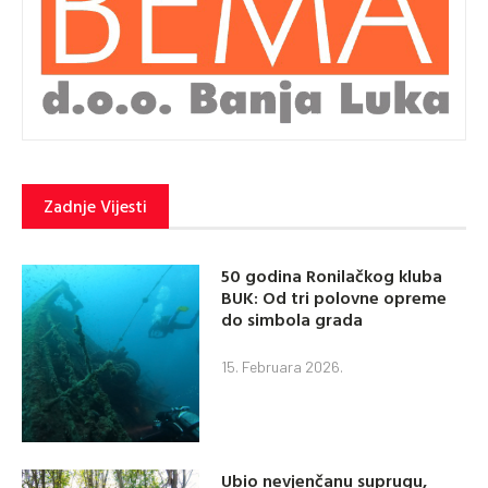
Zadnje Vijesti
50 godina Ronilačkog kluba
BUK: Od tri polovne opreme
do simbola grada
15. Februara 2026.
Ubio nevjenčanu suprugu,