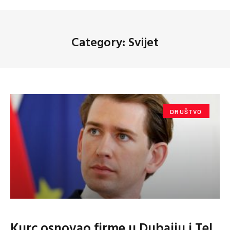
Category: Svijet
DRUŠTVO
Kurc osnovao firme u Dubaiju i Tel