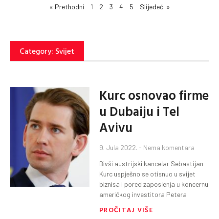
« Prethodni
1
2
3
4
5
Slijedeći »
Category: Svijet
Kurc osnovao firme
u Dubaiju i Tel
Avivu
9. Jula 2022.
Nema komentara
Bivši austrijski kancelar Sebastijan
Kurc uspješno se otisnuo u svijet
biznisa i pored zaposlenja u koncernu
američkog investitora Petera
PROČITAJ VIŠE