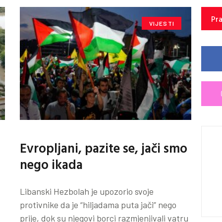
Pra
VIJESTI
Evropljani, pazite se, jači smo
nego ikada
Libanski Hezbolah je upozorio svoje
protivnike da je “hiljadama puta jači” nego
prije, dok su njegovi borci razmjenjivali vatru