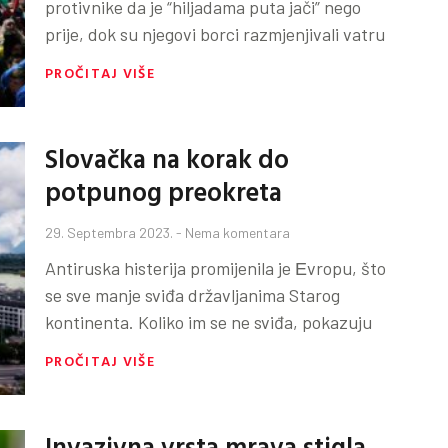
protivnike da je “hiljadama puta jači” nego
prije, dok su njegovi borci razmjenjivali vatru
PROČITAJ VIŠE
Slovačka na korak do
potpunog preokreta
29. Septembra 2023.
Nema komentara
Antiruska histerija promijenila je Еvropu, što
se sve manje sviđa državljanima Starog
kontinenta. Koliko im se ne sviđa, pokazuju
PROČITAJ VIŠE
Invazivna vrsta mrava stigla