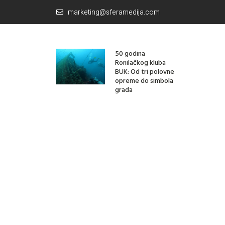
marketing@sferamedija.com
50 godina
Ronilačkog kluba
BUK: Od tri polovne
opreme do simbola
grada