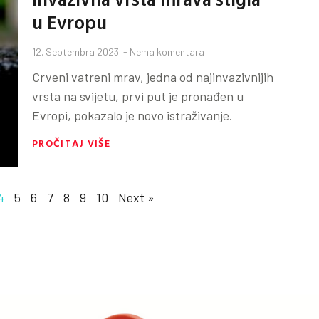
u Evropu
12. Septembra 2023.
Nema komentara
Crveni vatreni mrav, jedna od najinvazivnijih
vrsta na svijetu, prvi put je pronađen u
Evropi, pokazalo je novo istraživanje.
PROČITAJ VIŠE
4
5
6
7
8
9
10
Next »