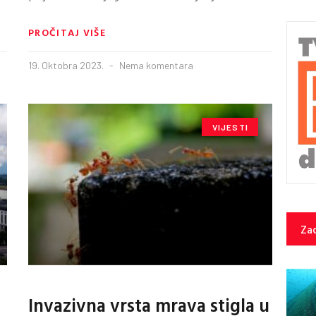
PROČITAJ VIŠE
19. Oktobra 2023.
Nema komentara
VIJESTI
Zad
Invazivna vrsta mrava stigla u