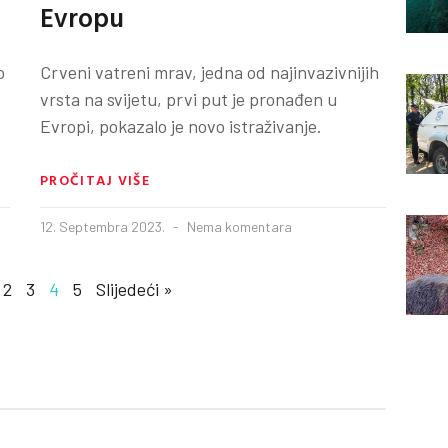
Evropu
o
Crveni vatreni mrav, jedna od najinvazivnijih
vrsta na svijetu, prvi put je pronađen u
Evropi, pokazalo je novo istraživanje.
PROČITAJ VIŠE
12. Septembra 2023.
Nema komentara
2
3
4
5
Slijedeći »