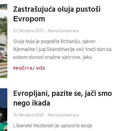
Zastrašujuća oluja pustoši
Еvropom
21. Oktobra 2023.
Nema komentara
Oluja koja je pogodila Britaniju, sjever
Njemačke i jug Skandinavije već treći dan sa
sobom donosi snažne vjetrove, jaku
PROČITAJ VIŠE
Evropljani, pazite se, jači smo
nego ikada
19. Oktobra 2023.
Nema komentara
Libanski Hezbolah je upozorio svoje