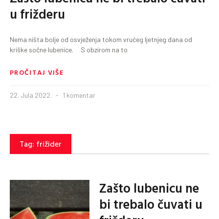
u frižderu
Nema ništa bolje od osvježenja tokom vrućeg ljetnjeg dana od
kriške sočne lubenice. S obzirom na to
PROČITAJ VIŠE
22. Jula 2022.
1 komentar
Tag: frižider
Zašto lubenicu ne
bi trebalo čuvati u