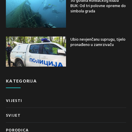
50 godina Ronilačkog kluba
BUK: Od tri polovne opreme do
simbola grada
Ubio nevjenčanu suprugu, tijelo
pronađeno u zamrzivaču
KATEGORIJA
VIJESTI
SVIJET
PORODICA