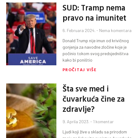
SUD: Tramp nema
pravo na imunitet
6. Februara 2024.
Nema komentara
Donald Trump nije imun od krivičnog
gonjenja za navodne zločine koje je
počinio tokom svog predsjedništva
kako bi poništio
PROČITAJ VIŠE
Šta sve med i
čuvarkuća čine za
zdravlje?
9. Aprila 2023.
1 komentar
Ljudi koji žive u skladu sa prirodom