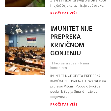
znaju za ljekovita svojstva čuvarkuće
i najčešće je konzumiraju baš ovako.
PROČITAJ VIŠE
IMUNITET NIJE
PREPREKA
KRIVIČNOM
GONJENJU
11. Februara 2022.
Nema
komentara
IMUNITET NIJE OPŠTA PREPREKA
KRIVIČNOM GONJENJU Univerzitetski
profesor Vitomir Popović tvrdi da
poslanik Begija Smajić može da
odgovora za
PROČITAJ VIŠE