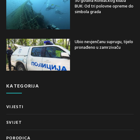
50 godina Ronilačkog kluba
BUK: Od tri polovne opreme do
simbola grada
Ubio nevjenčanu suprugu, tijelo
pronađeno u zamrzivaču
KATEGORIJA
VIJESTI
SVIJET
PORODICA