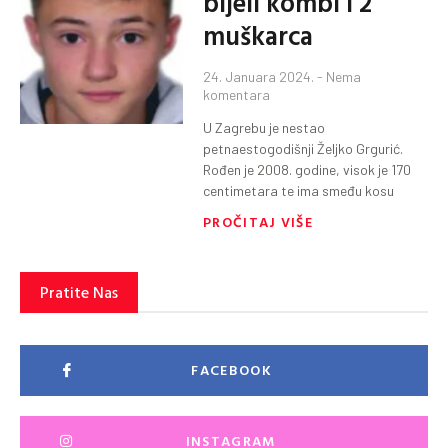
bijeli kombi i 2
muškarca
24. Januara 2024.
Nema
komentara
U Zagrebu je nestao
petnaestogodišnji Željko Grgurić.
Rođen je 2008. godine, visok je 170
centimetara te ima smeđu kosu
PROČITAJ VIŠE
Pratite Nas
FACEBOOK
INSTAGRAM