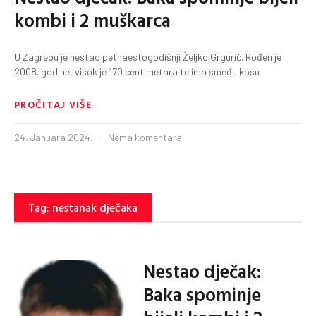
kombi i 2 muškarca
U Zagrebu je nestao petnaestogodišnji Željko Grgurić. Rođen je
2008. godine, visok je 170 centimetara te ima smeđu kosu
PROČITAJ VIŠE
24. Januara 2024.
Nema komentara
Tag: nestanak dječaka
Nestao dječak:
Baka spominje