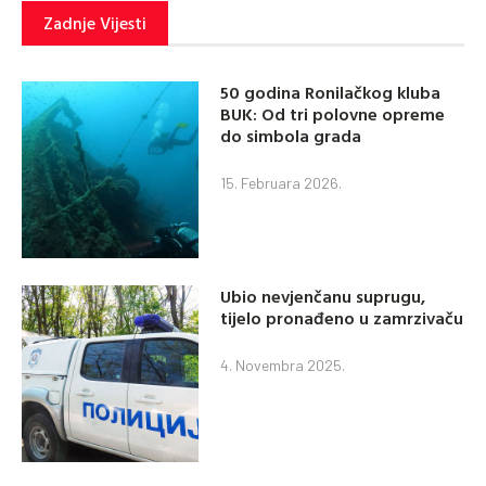
Zadnje Vijesti
50 godina Ronilačkog kluba
BUK: Od tri polovne opreme
do simbola grada
15. Februara 2026.
Ubio nevjenčanu suprugu,
tijelo pronađeno u zamrzivaču
4. Novembra 2025.