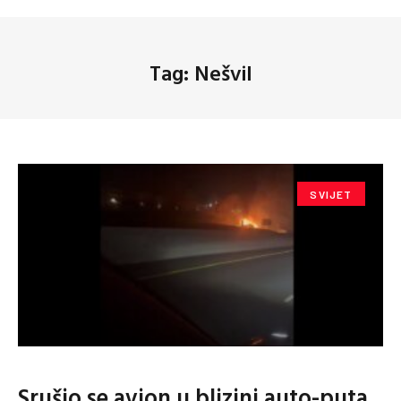
Tag: Nešvil
SVIJET
Srušio se avion u blizini auto-puta