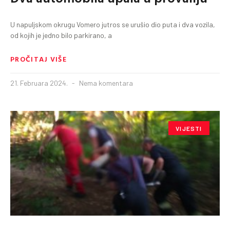
U napuljskom okrugu Vomero jutros se urušio dio puta i dva vozila,
od kojih je jedno bilo parkirano, a
PROČITAJ VIŠE
21. Februara 2024.
Nema komentara
VIJESTI