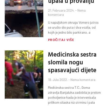
upala u provaliju
21. Februara 2024.
Nema
komentara
U napuljskom okrugu Vomero jutros
se urušio dio puta i dva vozila, od
kojih je jedno bilo parkirano, a
PROČITAJ VIŠE
Medicinska sestra
slomila nogu
spasavajući dijete
19. Jula 2022.
Nema komentara
Medicinska sestra T.C., Doma
zdravlja Banjaluka zadobila je prelom
potkoljenice kada je intervenisala
prilikom silaska niz strminu i pala