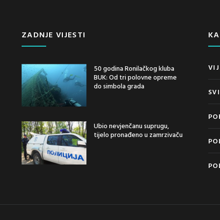
ZADNJE VIJESTI
KA
VIJ
50 godina Ronilačkog kluba
BUK: Od tri polovne opreme
do simbola grada
SV
PO
Ubio nevjenčanu suprugu,
tijelo pronađeno u zamrzivaču
PO
PO