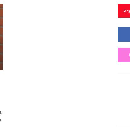
Pra
 u
a