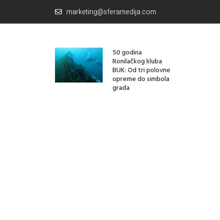
marketing@sferamedija.com
50 godina
Ronilačkog kluba
BUK: Od tri polovne
opreme do simbola
grada