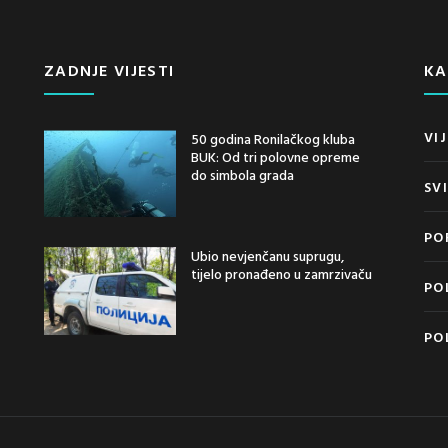
ZADNJE VIJESTI
KA
VIJ
50 godina Ronilačkog kluba
BUK: Od tri polovne opreme
do simbola grada
SV
PO
Ubio nevjenčanu suprugu,
tijelo pronađeno u zamrzivaču
PO
PO