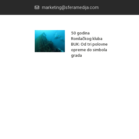
marketing@sferamedija.com
50 godina
Ronilačkog kluba
BUK: Od tri polovne
opreme do simbola
grada