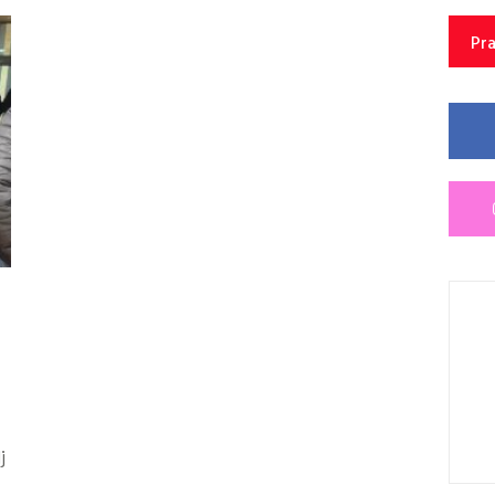
Pra
j