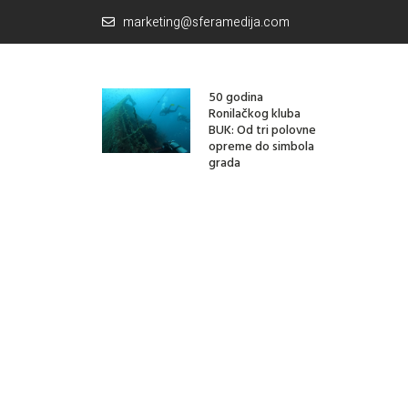
marketing@sferamedija.com
50 godina
Ronilačkog kluba
BUK: Od tri polovne
opreme do simbola
grada