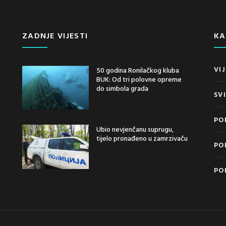
ZADNJE VIJESTI
KA
VIJ
50 godina Ronilačkog kluba
BUK: Od tri polovne opreme
do simbola grada
SV
PO
Ubio nevjenčanu suprugu,
tijelo pronađeno u zamrzivaču
PO
PO