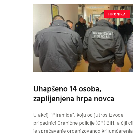
HRONIKA
Uhapšeno 14 osoba,
zaplijenjena hrpa novca
U akciji “Piramida”, koju od jutros izvode
pripadnici Granične policije (GP) BiH, a čiji cil
je sprečavanje organizovanog krijumčarenja