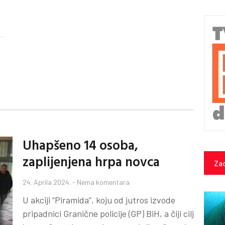
Uhapšeno 14 osoba,
zaplijenjena hrpa novca
Zad
24. Aprila 2024.
Nema komentara
U akciji “Piramida”, koju od jutros izvode
pripadnici Granične policije (GP) BiH, a čiji cilj