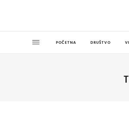
POČETNA
DRUŠTVO
V
T