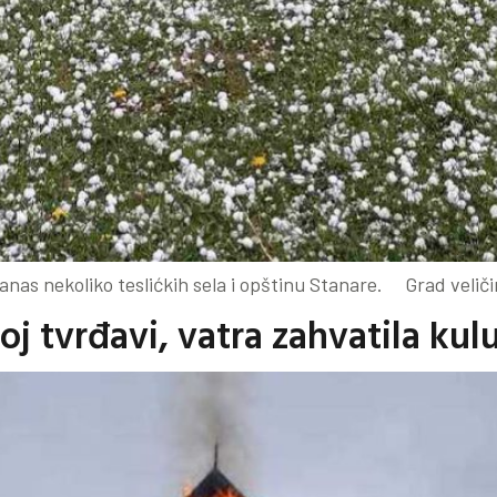
as nekoliko teslićkih sela i opštinu Stanare. Grad veličin
j tvrđavi, vatra zahvatila kul