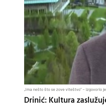
„Ima nešto što se zove viteštvo” – izgovorio je
Drinić: Kultura zaslužuj