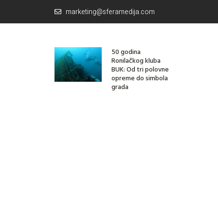
marketing@sferamedija.com
50 godina
Ronilačkog kluba
BUK: Od tri polovne
opreme do simbola
grada