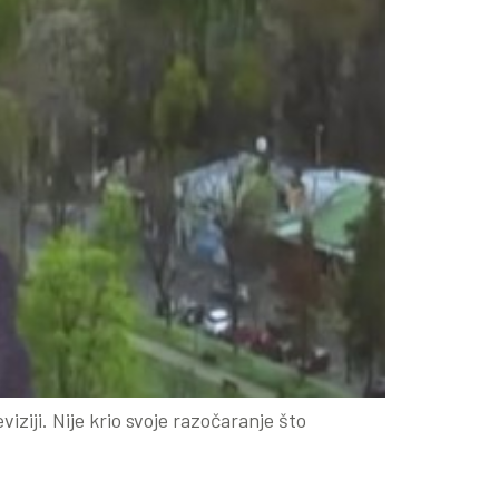
iziji. Nije krio svoje razočaranje što