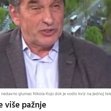
 nedavno glumac Nikola Kojo dok je vodio kviz na jednoj telev
e više pažnje