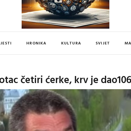
IJESTI
HRONIKA
KULTURA
SVIJET
MA
otac četiri ćerke, krv je dao10