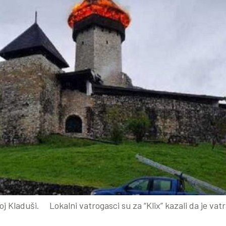
oj Kladuši. Lokalni vatrogasci su za “Klix” kazali da je vat