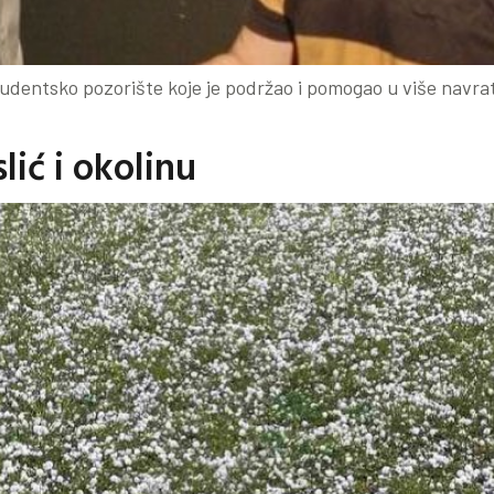
Studentsko pozorište koje je podržao i pomogao u više navr
ić i okolinu