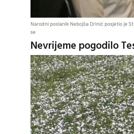
Narodni poslanik Nebojša Drinić posjetio je 
se
Nevrijeme pogodilo Tesl