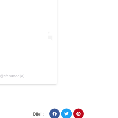
(@sferamedija)
Dijeli: