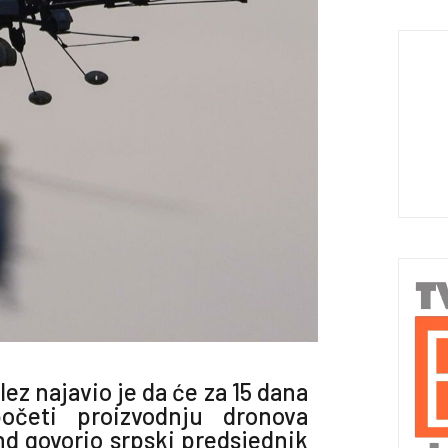
ez najavio je da će za 15 dana
očeti proizvodnju dronova
nd govorio srpski predsjednik