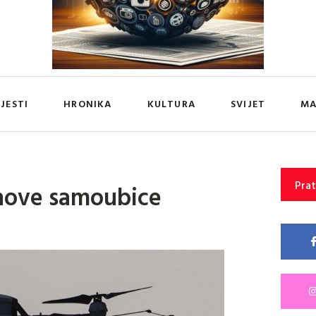
IJESTI
HRONIKA
KULTURA
SVIJET
MA
Prat
onove samoubice