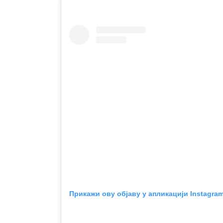
Прикажи ову објаву у апликацији Instagra