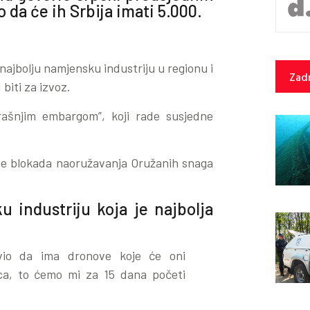
 da će ih Srbija imati 5.000.
najbolju namjensku industriju u regionu i
Zadn
biti za izvoz.
rašnjim embargom”, koji rade susjedne
 se blokada naoružavanja Oružanih snaga
industriju koja je najbolja
vio da ima dronove koje će oni
ca, to ćemo mi za 15 dana početi