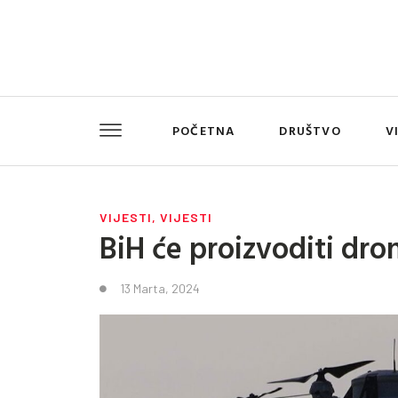
POČETNA
DRUŠTVO
V
VIJESTI
,
VIJESTI
BiH će proizvoditi dr
13 Marta, 2024