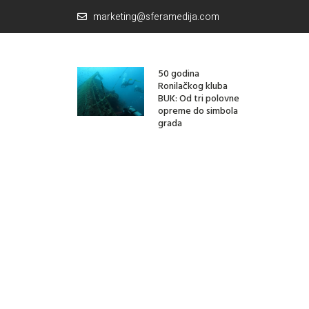
marketing@sferamedija.com
50 godina
Ronilačkog kluba
BUK: Od tri polovne
opreme do simbola
grada