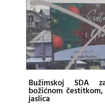
Bužimskoj SDA z
božićnom čestitkom, 
jaslica