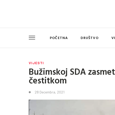
POČETNA
DRUŠTVO
V
VIJESTI
Bužimskoj SDA zasmet
čestitkom
28 Decembra, 2021