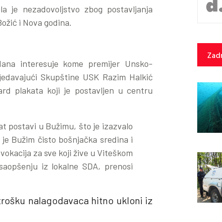
la je nezadovoljstvo zbog postavljanja
ožić i Nova godina.
Zadn
dana interesuje kome premijer Unsko-
jedavajući Skupštine USK Razim Halkić
ard plakata koji je postavljen u centru
at postavi u Bužimu, što je izazvalo
je Bužim čisto bošnjačka sredina i
ovokacija za sve koji žive u Viteškom
aopšenju iz lokalne SDA, prenosi
 trošku nalagodavaca hitno ukloni iz