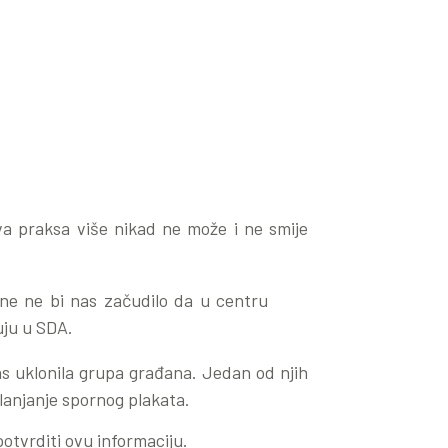
va praksa više nikad ne može i ne smije
ne ne bi nas začudilo da u centru
uju u SDA.
ras uklonila grupa građana. Jedan od njih
klanjanje spornog plakata.
potvrditi ovu informaciju.