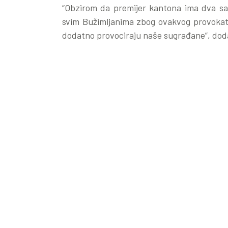
“Obzirom da premijer kantona ima dva sav
svim Bužimljanima zbog ovakvog provokati
dodatno provociraju naše sugrađane”, doda