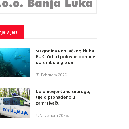
je Vijesti
50 godina Ronilačkog kluba
BUK: Od tri polovne opreme
do simbola grada
15. Februara 2026.
Ubio nevjenčanu suprugu,
tijelo pronađeno u
zamrzivaču
4. Novembra 2025.