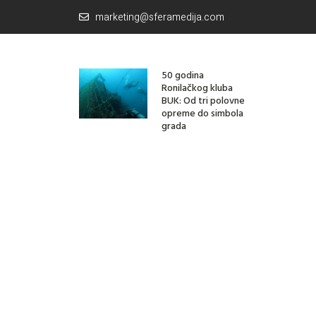
marketing@sferamedija.com
50 godina
Ronilačkog kluba
BUK: Od tri polovne
opreme do simbola
grada