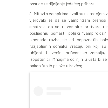
posude te dijeljenje jedaćeg pribora.
9. Mitovi o vampirima cvali su u srednjem vi
vjerovalo se da se vampirizam prenosi
smatralo da se u vampire pretvaraju ne
posljednju pomast; poljski “vampirolozi”
iznenada razboljele od nepoznatih bole
razjapljenih očnjaka vraćaju oni koji s
ubijeni. U većini hrišćanskih zemalja,
izopštenici. Mnogima od njih u usta bi se s
nakon što ih polože u kovčeg.