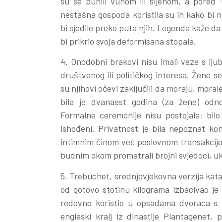
su se punili vunom ili sijenom, a pored “
nestašna gospoda koristila su ih kako bi 
bi sjedile preko puta njih. Legenda kaže da i
bi prikrio svoja deformisana stopala.
4. Onodobni brakovi nisu imali veze s ljub
društvenog ili političkog interesa. Žene se,
su njihovi očevi zaključili da moraju, moral
bila je dvanaest godina (za žene) odn
Formalne ceremonije nisu postojale: bilo j
ishođeni. Privatnost je bila nepoznat ko
intimnim činom već poslovnom transakcijom
budnim okom promatrali brojni svjedoci, uk
5. Trebuchet, srednjovjekovna verzija katap
od gotovo stotinu kilograma izbacivao je 
redovno koristio u opsadama dvoraca s 
engleski kralj iz dinastije Plantagenet,