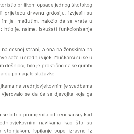
 koristio prilikom opsade jednog škotskog
 prijeteću drvenu grdosiju, izvjesili su
j im je, međutim, naložio da se vrate u
 htio je, naime, iskušati funkcionisanje
na desnoj strani, a ona na ženskima na
ave seže u srednji vijek. Muškarci su se u
om dešnjaci, bilo je praktično da se gumbi
vanju pomagale služavke.
vojkama na srednjovjekovnim je svadbama
 Vjerovalo se da će se djevojka koja ga
u se bitno promijenila od renesanse, kad
rednjovjekovnim navikama kao što su
 stolnjakom, ispijanje supe izravno iz