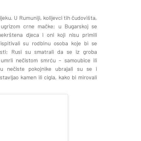
jeku. U Rumuniji, kolijevci tih čudovišta,
 ugrizom crne mačke; u Bugarskoj se
krštena djeca i oni koji nisu primili
 ispitivali su rodbinu osoba koje bi se
sti; Rusi su smatrali da se iz groba
u umrli nečistom smrću – samoubice ili
 u nečiste pokojnike ubrajali su se i
tavljao kamen ili cigla, kako bi mirovali