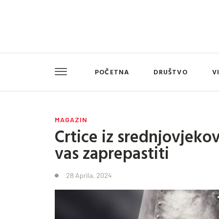
POČETNA
DRUŠTVO
V
MAGAZIN
Crtice iz srednjovjekov
vas zaprepastiti
28 Aprila, 2024