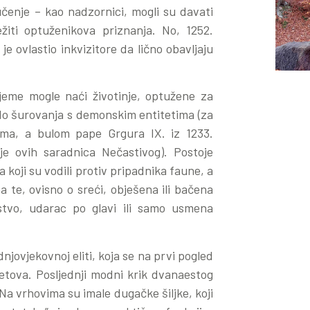
učenje – kao nadzornici, mogli su davati
žiti optuženikova priznanja. No, 1252.
e ovlastio inkvizitore da lično obavljaju
jeme mogle naći životinje, optužene za
do šurovanja s demonskim entitetima (za
ma, a bulom pape Grgura IX. iz 1233.
je ovih saradnica Nečastivog). Postoje
koji su vodili protiv pripadnika faune, a
 te, ovisno o sreći, obješena ili bačena
tvo, udarac po glavi ili samo usmena
dnjovjekovnoj eliti, koja se na prvi pogled
metova. Posljednji modni krik dvanaestog
 Na vrhovima su imale dugačke šiljke, koji