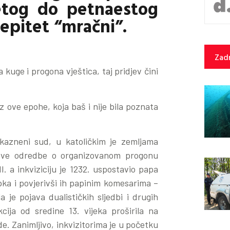
petog do petnaestog
 epitet “mračni”.
Zadn
kuge i progona vještica, taj pridjev čini
z ove epohe, koja baš i nije bila poznata
i kazneni sud, u katoličkim je zemljama
Prve odredbe o organizovanom progonu
I. a inkviziciju je 1232. uspostavio papa
pka i povjerivši ih papinim komesarima –
 je pojava dualističkih sljedbi i drugih
cija od sredine 13. vijeka proširila na
de. Zanimljivo, inkvizitorima je u početku