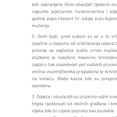
bilo zabranjeno lično obavljati tjelesno m
naputke svjetovnim funkcionerima i bilje
godine papa Inocent IV. izdaje bulu kojom j
mučenja.
2. Osim ljudi, pred sudom su se u to vri
opačine u rasponu od uništavanja usjeva 
potonje se najčešće sudilo crnim mačka
službeno je naloženo masovno istrebljen
zapisi o čak osamdeset pet sudskih procesa 
većina osumnjičenika proglašena je krivima
na lomaču. Blaže kazne bile su progons
opomena.
3. Odjeća i obuća bili su izuzetno važni sre
htjela razlikovati od običnih građana i k
vijeka bile su cipele poznate kao poulaine.