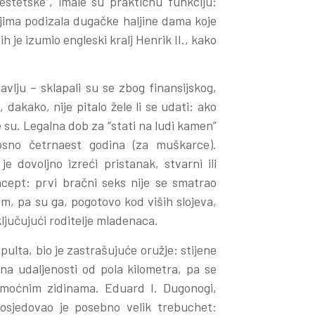
estetske”, imale su praktičnu funkciju:
njima podizala dugačke haljine dama koje
h je izumio engleski kralj Henrik II., kako
avlju – sklapali su se zbog finansijskog,
 dakako, nije pitalo žele li se udati: ako
e su. Legalna dob za “stati na ludi kamen”
osno četrnaest godina (za muškarce).
e dovoljno izreći pristanak, stvarni ili
ncept: prvi bračni seks nije se smatrao
, pa su ga, pogotovo kod viših slojeva,
ljučujući roditelje mladenaca.
ulta, bio je zastrašujuće oružje: stijene
na udaljenosti od pola kilometra, pa se
moćnim zidinama. Eduard I. Dugonogi,
 posjedovao je posebno velik trebuchet: