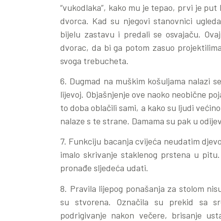
“vukodlaka”, kako mu je tepao, prvi je put
dvorca. Kad su njegovi stanovnici ugledali
bijelu zastavu i predali se osvajaču. Ova
dvorac, da bi ga potom zasuo projektilima:
svoga trebucheta.
6. Dugmad na muškim košuljama nalazi se 
lijevoj. Objašnjenje ove naoko neobične poj
to doba oblačili sami, a kako su ljudi većin
nalaze s te strane. Damama su pak u odije
7. Funkciju bacanja cvijeća neudatim dje
imalo skrivanje staklenog prstena u pitu.
pronađe sljedeća udati.
8. Pravila lijepog ponašanja za stolom nis
su stvorena. Označila su prekid sa s
podrigivanje nakon večere, brisanje usta