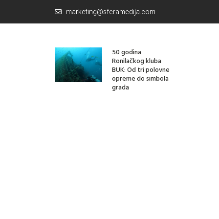
marketing@sferamedija.com
50 godina
Ronilačkog kluba
BUK: Od tri polovne
opreme do simbola
grada