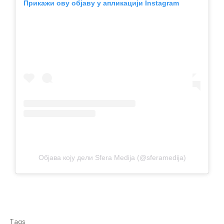
Прикажи ову објаву у апликацији Instagram
Објава коју дели Sfera Medija (@sferamedija)
Tags