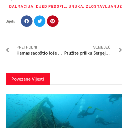
DALMACIJA
,
DJED PEDOFIL
,
UNUKA
,
ZLOSTAVLJANJE
Dijeli:
PRETHODNI
SLIJEDEĆI
Hamas saopštio loše vijesti
Pružite priliku Sergeju za liječenje u Moskvi
Povezane Vijesti