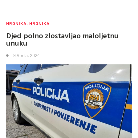
HRONIKA
,
HRONIKA
Djed polno zlostavljao maloljetnu
unuku
9 Aprila, 2024