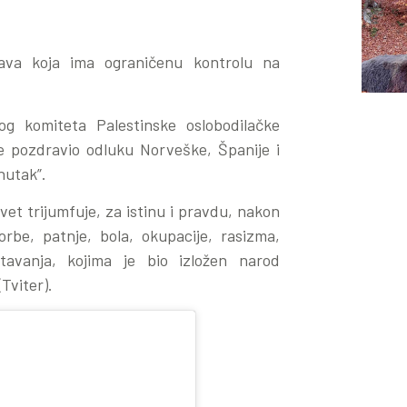
rava koja ima ograničenu kontrolu na
og komiteta Palestinske oslobodilačke
đe pozdravio odluku Norveške, Španije i
enutak”.
svet trijumfuje, za istinu i pravdu, nakon
rbe, patnje, bola, okupacije, rasizma,
ištavanja, kojima je bio izložen narod
(Tviter).