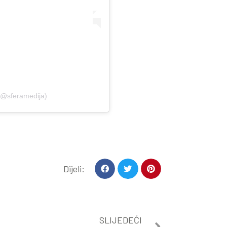
(@sferamedija)
Dijeli:
SLIJEDEĆI