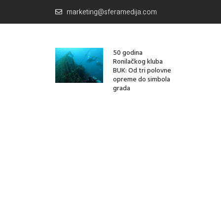
marketing@sferamedija.com
50 godina
Ronilačkog kluba
BUK: Od tri polovne
opreme do simbola
grada