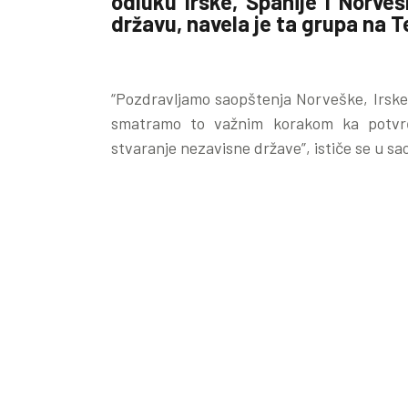
odluku Irske, Španije i Norve
državu, navela je ta grupa na 
“Pozdravljamo saopštenja Norveške, Irske 
smatramo to važnim korakom ka potvrđ
stvaranje nezavisne države”, ističe se u s