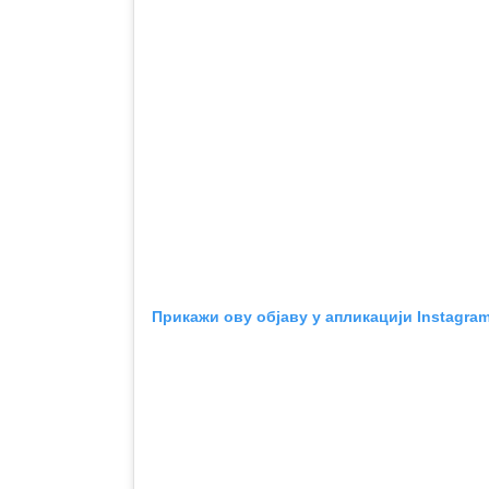
Прикажи ову објаву у апликацији Instagra