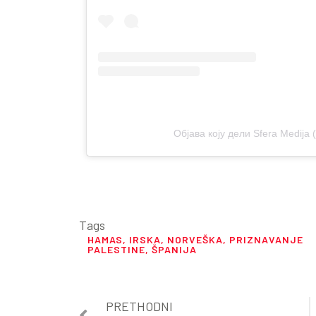
Објава коју дели Sfera Medija 
Tags
HAMAS
,
IRSKA
,
NORVEŠKA
,
PRIZNAVANJE
PALESTINE
,
ŠPANIJA
PRETHODNI