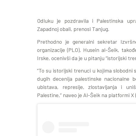
Odluku je pozdravila i Palestinska up
Zapadnoj obali, prenosi Tanjug.
Prethodno je generalni sekretar Izvršn
organizacije (PLO), Husein al-Šeik, tako
Irske, ocenivši da je u pitanju “istorijski tr
“To su istorijski trenuci u kojima slobodni 
dugih decenija palestinske nacionalne bo
ubistava, represije, zlostavljanja i un
Palestine,” naveo je Al-Šeik na platformi X 