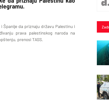
ške da priznaju Palestinu kao
Telegramu.
i Španije da priznaju državu Palestinu i
Zadn
ivanju prava palestinskog naroda na
aopštenju, prenosi TASS.