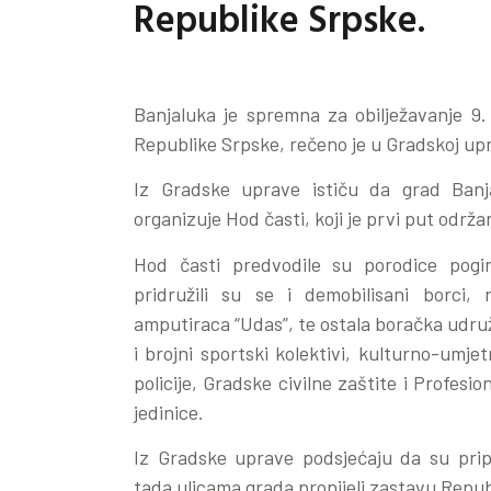
Republike Srpske.
Banjaluka je spremna za obilježavanje 9.
Republike Srpske, rečeno je u Gradskoj upr
Iz Gradske uprave ističu da grad Banj
organizuje Hod časti, koji je prvi put održa
Hod časti predvodile su porodice poginu
pridružili su se i demobilisani borci, r
amputiraca “Udas”, te ostala boračka udruž
i brojni sportski kolektivi, kulturno-umj
policije, Gradske civilne zaštite i Profesi
jedinice.
Iz Gradske uprave podsjećaju da su pripa
tada ulicama grada pronijeli zastavu Repu