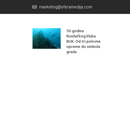
marketing@sferamedija.com
50 godina
Ronilačkog kluba
BUK: Od tri polovne
opreme do simbola
grada