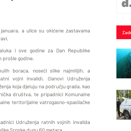
 januara, a ulice su okićene zastavama
Zadn
avi.
aluka i ove godine za Dan Republike
n prošle godine.
lih boraca, noseći slike najmilijih, a
atni vojni invalidi, članovi Udruženja
enja koja djeluju na području grada, kao
etnička društva, te pripadnici Komunalne
onalne teritorijalne vatrogasno-spasilačke
dnici Udruženja ratnih vojnih invalida
blike Srpske dugu 60 metara.