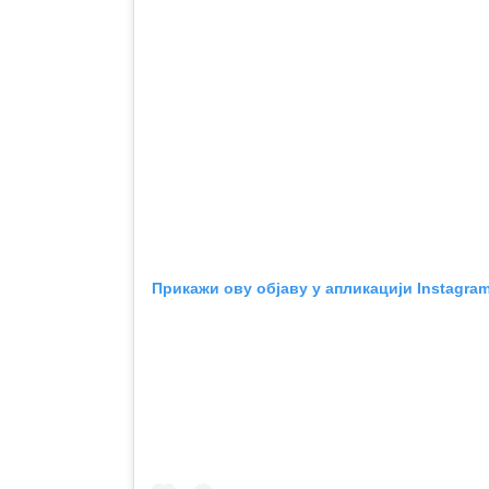
Прикажи ову објаву у апликацији Instagra