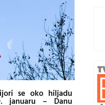
jori se oko hiljadu
9. januaru – Danu