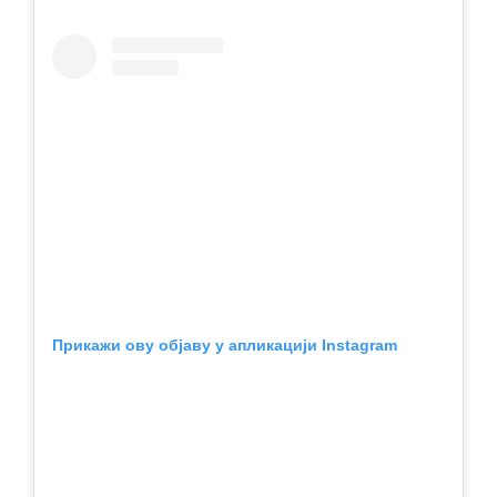
Прикажи ову објаву у апликацији Instagram