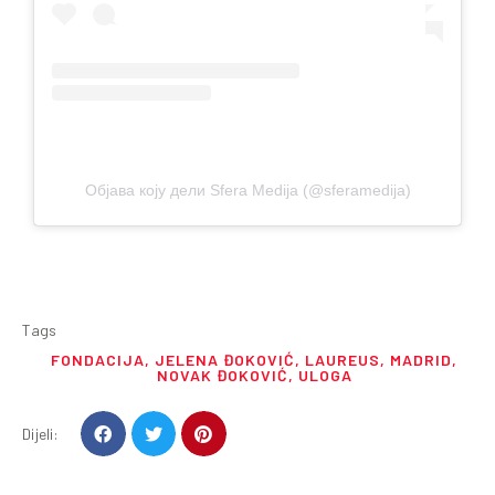
Објава коју дели Sfera Medija (@sferamedija)
Tags
FONDACIJA
,
JELENA ĐOKOVIĆ
,
LAUREUS
,
MADRID
,
NOVAK ĐOKOVIĆ
,
ULOGA
Dijeli: