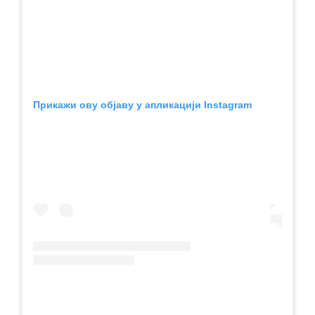
Прикажи ову објаву у апликацији Instagram