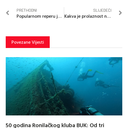
PRETHODNI
SLIJEDEĆI
Popularnom reperu još 20 godina zatvora
Kakva je prolaznost na vozačkim ispitima u Srpskoj?
Povezane Vijesti
50 godina Ronilačkog kluba BUK: Od tri