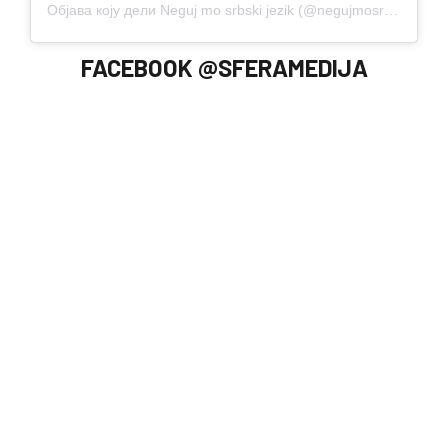
Објава коју дели Neguj mo srbski jezik (@negujmosrbski)
FACEBOOK @SFERAMEDIJA