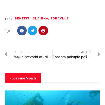
BENEFITI
,
SLANINA
,
ZDRAVLJE
Tags
Dijeli:
PRETHODNI
SLIJEDEĆI
Majka četvorki otkrila kako je iznijela rizičnu trudnoću
Fordom pokupio poštara na gradskom mostu
Povezane Vijesti