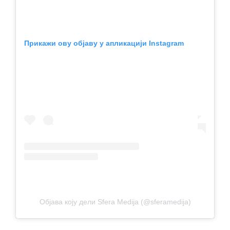
Прикажи ову објаву у апликацији Instagram
Објава коју дели Sfera Medija (@sferamedija)