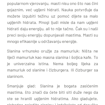
popularnom vjerovanju, masti nisu ono što nas čini
gojaznim, već ugljeni hidrati. Nauka potvrđuje da
možete izgubiti težinu uz pomoć dijete sa malo
ugljenih hidrata. Mnogi ljudi misle da nam ugljeni
hidrati daju energiju, ali to nije tačno. Čak su i naši
preci svoju energiju dopunjavali mastima. Masti su
mnogo efikasnije u održavanju energije.
Slanina vrhunsko oružje za mamurluk: Ništa ne
liječi mamurluk kao masna slanina i šoljica kafe. To
je univerzalna istina. Nema boljeg lijeka za
mamurluk od slanine i čizburgera. Ili čizburger sa
slaninom.
Smanjuje glad: Slanina je bogata zasićenim
mastima, što znači da ćete biti siti duže nego da
ste se hranili ugljenim hidratima. Ako gladujete,
slobodno pojedite slaninu i izdržaćete od doručka