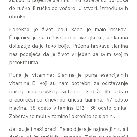
do ručka ili ručka do večere. U stvari, između svih
obroka.
Ponekad je život bolji kada je malo hrskav:
Činjenica je da u životu nije sve glatko, a slanina
dokazuje da je tako bolje. Pržena hrskava slanina
nas podsjeća da je život vrijedan sa svim svojim
preokretima.
Puna je vitamina: Slanina je puna esencijalnih
vitamina B, koji su nam potrebni za održavanje
našeg imunološkog sistema. Sadrži 65 odsto
preporučenog dnevnog unosa tiamina, 47 odsto
niacina, 38 odsto vitamina B12 i 36 odsto cinka.
Zaboravite multivitamine i okrenite se slanini.
Jeli su je i naši preci: Paleo dijeta je najnoviji hit, ali
datira još iz antičkih vremena. Tako su se hranili