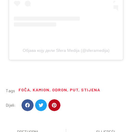
Објава коју дели Sfera Medija (@sferamedija)
FOČA
,
KAMION
,
ODRON
,
PUT
,
STIJENA
Tags
Dijeli:
PRETHODNI
SLIJEDEĆI