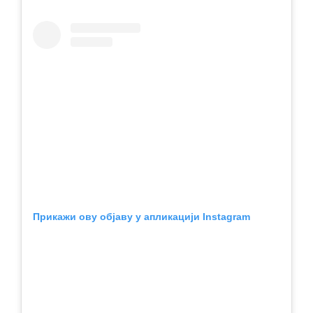
Прикажи ову објаву у апликацији Instagram