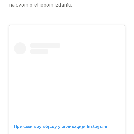
na ovom prelijepom izdanju.
Прикажи ову објаву у апликацији Instagram