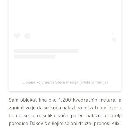
Објава коју дели Sfera Medija (@sferamedija)
Sam objekat ima oko 1.200 kvadratnih metara, a
zanimljivo je da se kuća nalazi na privatnom jezeru
te da se u nekoliko kuća pored nalaze prijatelji
porodice Đoković s kojim se oni druže, prenosi Klix.