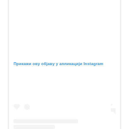
Прикажи ову објаву у апликацији Instagram