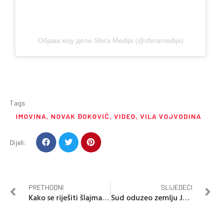
Објава коју дели Sfera Medija (@sferamedija)
Tags
IMOVINA
,
NOVAK ĐOKOVIĆ
,
VIDEO
,
VILA VOJVODINA
Dijeli:
PRETHODNI
SLIJEDEĆI
Kako se riješiti šlajma iz pluća?
Sud oduzeo zemlju Jugoslaviji