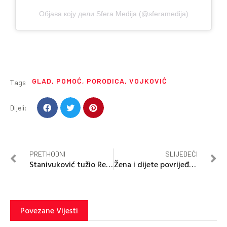
Објава коју дели Sfera Medija (@sferamedija)
GLAD
,
POMOĆ
,
PORODICA
,
VOJKOVIĆ
Tags
Dijeli:
PRETHODNI
SLIJEDEĆI
Stanivuković tužio Republiku Srpsku
Žena i dijete povrijeđeni u saobraćajnoj nezgodi
Povezane Vijesti