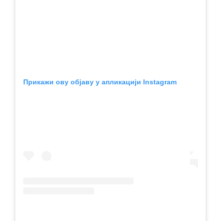
Прикажи ову објаву у апликацији Instagram