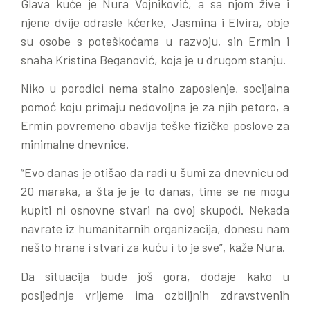
Glava kuće je Nura Vojniković, a sa njom žive i
njene dvije odrasle kćerke, Jasmina i Elvira, obje
su osobe s poteškoćama u razvoju, sin Ermin i
snaha Kristina Beganović, koja je u drugom stanju.
Niko u porodici nema stalno zaposlenje, socijalna
pomoć koju primaju nedovoljna je za njih petoro, a
Ermin povremeno obavlja teške fizičke poslove za
minimalne dnevnice.
“Evo danas je otišao da radi u šumi za dnevnicu od
20 maraka, a šta je je to danas, time se ne mogu
kupiti ni osnovne stvari na ovoj skupoći. Nekada
navrate iz humanitarnih organizacija, donesu nam
nešto hrane i stvari za kuću i to je sve”, kaže Nura.
Da situacija bude još gora, dodaje kako u
posljednje vrijeme ima ozbiljnih zdravstvenih