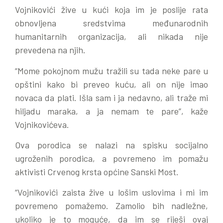
Vojnikovići žive u kući koja im je poslije rata
obnovljena sredstvima međunarodnih
humanitarnih organizacija, ali nikada nije
prevedena na njih.
“Mome pokojnom mužu tražili su tada neke pare u
opštini kako bi preveo kuću, ali on nije imao
novaca da plati. Išla sam i ja nedavno, ali traže mi
hiljadu maraka, a ja nemam te pare”, kaže
Vojnikovićeva.
Ova porodica se nalazi na spisku socijalno
ugroženih porodica, a povremeno im pomažu
aktivisti Crvenog krsta općine Sanski Most.
“Vojnikovići zaista žive u lošim uslovima i mi im
povremeno pomažemo. Zamolio bih nadležne,
ukoliko je to moguće, da im se riješi ovaj