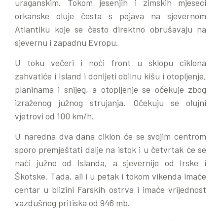
uraganskim. Tokom jesenjih i zimskih mjeseci
orkanske oluje česta s pojava na sjevernom
Atlantiku koje se često direktno obrušavaju na
sjevernu i zapadnu Evropu.
U toku večeri i noći front u sklopu ciklona
zahvatiće i Island i donijeti obilnu kišu i otopljenje,
planinama i snijeg, a otopljenje se očekuje zbog
izraženog južnog strujanja. Očekuju se olujni
vjetrovi od 100 km/h.
U naredna dva dana ciklon će se svojim centrom
sporo premještati dalje na istok i u četvrtak će se
naći južno od Islanda, a sjevernije od Irske i
Škotske. Tada, ali i u petak i tokom vikenda imaće
centar u blizini Farskih ostrva i imaće vrijednost
vazdušnog pritiska od 946 mb.