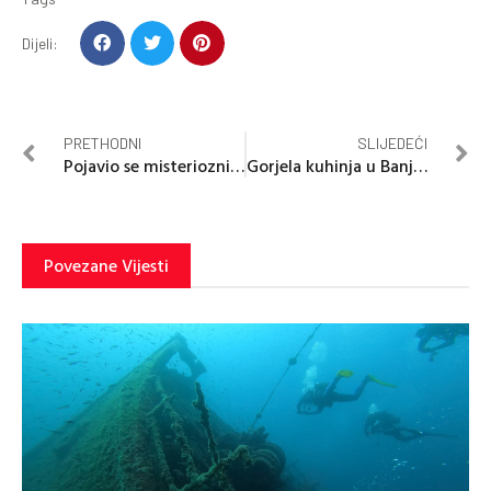
Dijeli:
PRETHODNI
SLIJEDEĆI
Pojavio se misteriozni snimak (VIDEO)
Gorjela kuhinja u Banjaluci
Povezane Vijesti