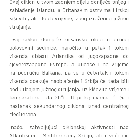
Ovaj ciklon u svom zadnjem dijelu donijeće snijeg i
zahlađenje Islandu, a Britanskim ostrvima i Irskoj
kišovito, ali i toplo vrijeme, zbog izraženog južnog
strujanja.
Ovaj ciklon donijeće orkansku oluju u drugoj
polovovini sedmice, naročito u petak i tokom
vikenda oblasti Atlantika od jugozapadne do
sjeverozaapdne Evrope, a uticaće i na vrijeme
na području Balkana, pa se u četvrtak i tokom
vikenda očekuje naoblačenje i Srbija će tada biti
pod uticajem južnog strujanja, uz kišovito vrijeme i
temperature i do 20°C. U prilog ovome ići će i
nastanak sekundarnog ciklona iznad centralnog
Mediterana.
Inače, zahvaljujući ciklonskoj aktivnosti nad
Atlantikom i Mediteranom, Srbiju, ali i veći dio