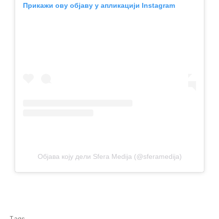
Прикажи ову објаву у апликацији Instagram
Објава коју дели Sfera Medija (@sferamedija)
Tags