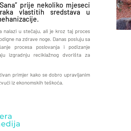
Sana” prije nekoliko mjeseci
raka vlastitih sredstava u
ehanizacije.
alazi u stečaju, ali je kroz taj proces
podigne na zdrave noge. Danas posluju sa
anje procesa poslovanja i podizanje
ju izgradnju reciklažnog dvorišta za
tivan primjer kako se dobro upravljanim
zvući iz ekonomskih teškoća.