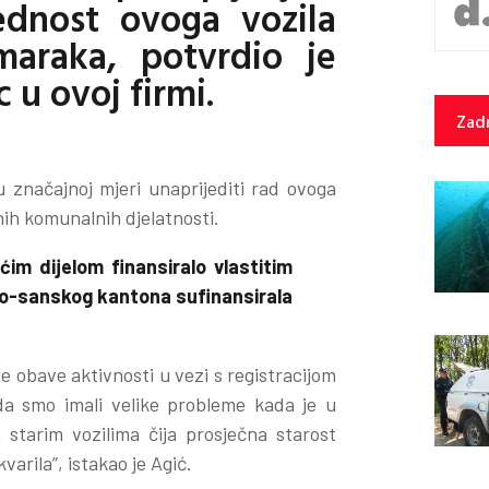
ednost ovoga vozila
maraka, potvrdio je
 u ovoj firmi.
Zadn
 značajnoj mjeri unaprijediti rad ovoga
nih komunalnih djelatnosti.
im dijelom finansiralo vlastitim
ko-sanskog kantona sufinansirala
se obave aktivnosti u vezi s registracijom
a smo imali velike probleme kada je u
starim vozilima čija prosječna starost
varila”, istakao je Agić.