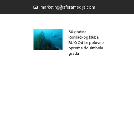
marketing@sferamedija.com
50 godina
Ronilačkog kluba
BUK: Od tri polovne
opreme do simbola
grada