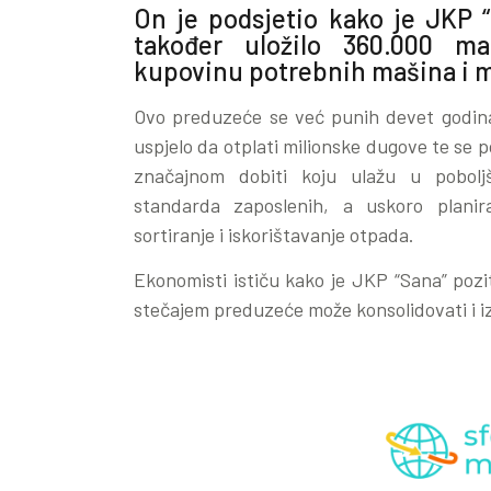
On je podsjetio kako je JKP “
također uložilo 360.000 ma
kupovinu potrebnih mašina i m
Ovo preduzeće se već punih devet godina n
uspjelo da otplati milionske dugove te se 
značajnom dobiti koju ulažu u poboljš
standarda zaposlenih, a uskoro planira
sortiranje i iskorištavanje otpada.
Ekonomisti ističu kako je JKP “Sana” pozi
stečajem preduzeće može konsolidovati i i