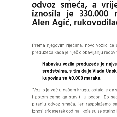
odvoz smeća, a vrij
iznosila je 330.000 
Alen Agić, rukovodilac
Prema njegovim riječima, novo vozilo će u
preduzeća kada je riječ o obavljanju redov
Nabavku vozila preduzeće je najveć
sredstvima, s tim da je Vlada Uns
kupovinu sa 40.000 maraka.
“Vozilo je već u našem krugu, ostalo je da 
i potom ćemo ga staviti u pogon. Do sad
pitanju odvoz smeća, jer raspolažemo sa 
iznosi tridesetak godina i koja su se stalno k