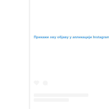
Прикажи ову објаву у апликацији Instagra