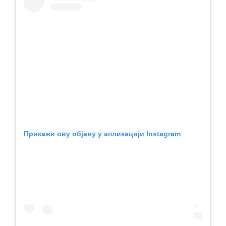
Прикажи ову објаву у апликацији Instagram