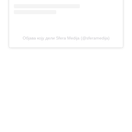
Објава коју дели Sfera Medija (@sferamedija)