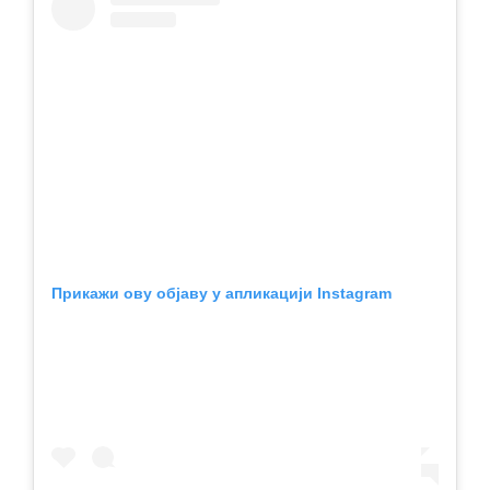
Прикажи ову објаву у апликацији Instagram