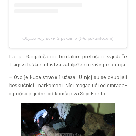
Објава коју дели Srpskainfo (@srpskainfocom)
Da je Banjalučanin brutalno pretučen svjedoče
tragovi teškog ubistva zabilježeni u više prostorija.
– Ovo je kuća strave i užasa. U njoj su se okupljali
beskućnici i narkomani. Nisi mogao ući od smrada-
ispričao je jedan od komšija za Srpskainfo.