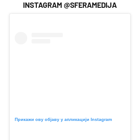
INSTAGRAM @SFERAMEDIJA
Прикажи ову објаву у апликацији Instagram