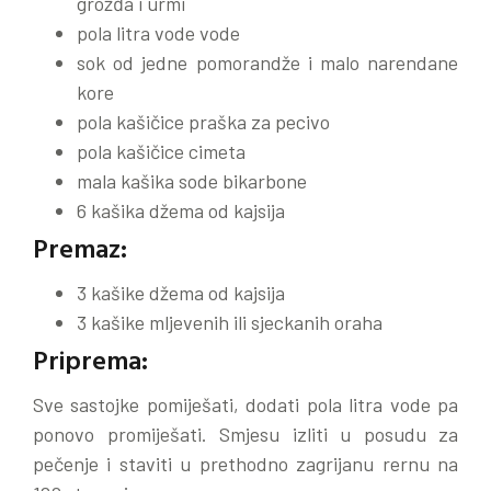
grožđa i urmi
pola litra vode vode
sok od jedne pomorandže i malo narendane
kore
pola kašičice praška za pecivo
pola kašičice cimeta
mala kašika sode bikarbone
6 kašika džema od kajsija
Premaz:
3 kašike džema od kajsija
3 kašike mljevenih ili sjeckanih oraha
Priprema:
Sve sastojke pomiješati, dodati pola litra vode pa
ponovo promiješati. Smjesu izliti u posudu za
pečenje i staviti u prethodno zagrijanu rernu na