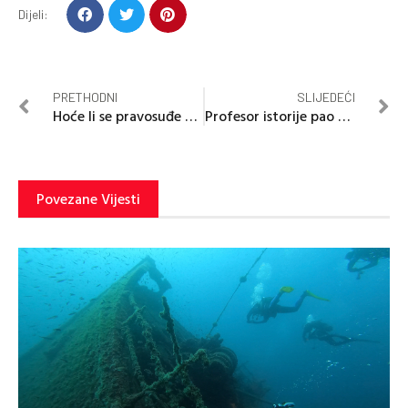
Dijeli:
PRETHODNI
SLIJEDEĆI
Hoće li se pravosuđe Srpske suočiti sa otkazima?
Profesor istorije pao na pitanju o mitološkom liku
Povezane Vijesti