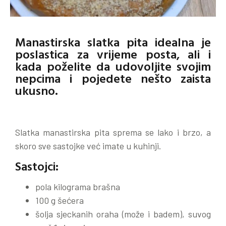
Manastirska slatka pita idealna je
poslastica za vrijeme posta, ali i
kada poželite da udovoljite svojim
nepcima i pojedete nešto zaista
ukusno.
Slatka manastirska pita sprema se lako i brzo, a
skoro sve sastojke već imate u kuhinji.
Sastojci:
pola kilograma brašna
100 g šećera
šolja sjeckanih oraha (može i badem), suvog