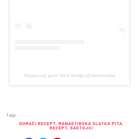
Објава коју дели Sfera Medija (@sferamedija)
Tags
DOMAĆI RECEPT
,
MANASTIRSKA SLATKA PITA
,
RECEPT
,
SASTOJCI