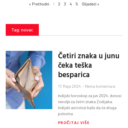
« Prethodni
1
2
3
4
5
Slijedeći »
Tag: novac
Četiri znaka u junu
čeka teška
besparica
17. Maja 2024.
Nema komentara
Indijski horoskop za jun 2024. donosi
nevolje za četiri znaka Zodijaka.
Indijski astrolozi kažu da će druga
polovina
PROČITAJ VIŠE