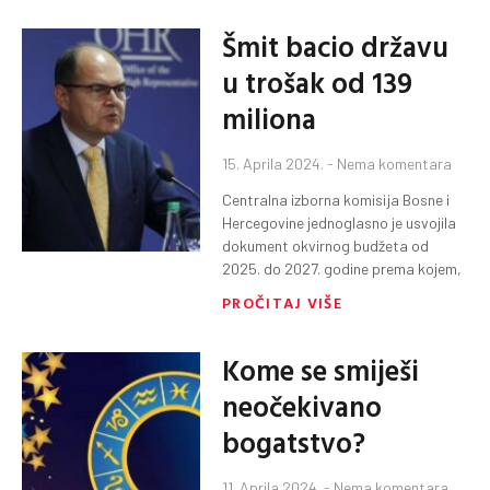
Šmit bacio državu
u trošak od 139
miliona
15. Aprila 2024.
Nema komentara
Centralna izborna komisija Bosne i
Hercegovine jednoglasno je usvojila
dokument okvirnog budžeta od
2025. do 2027. godine prema kojem,
PROČITAJ VIŠE
Kome se smiješi
neočekivano
bogatstvo?
11. Aprila 2024.
Nema komentara