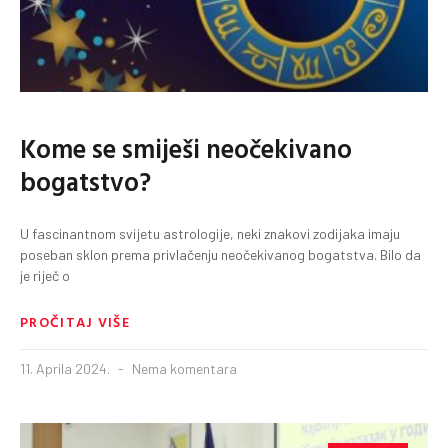
Kome se smiješi neočekivano
bogatstvo?
U fascinantnom svijetu astrologije, neki znakovi zodijaka imaju
poseban sklon prema privlačenju neočekivanog bogatstva. Bilo da
je riječ o
PROČITAJ VIŠE
11. Aprila 2024.
Nema komentara