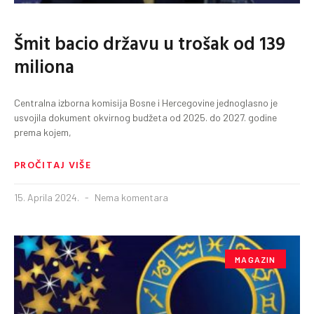
Šmit bacio državu u trošak od 139
miliona
Centralna izborna komisija Bosne i Hercegovine jednoglasno je
usvojila dokument okvirnog budžeta od 2025. do 2027. godine
prema kojem,
PROČITAJ VIŠE
15. Aprila 2024.
Nema komentara
MAGAZIN