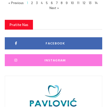
« Previous
1
2
3
4
5
6
7
8
9
10
11
12
13
14
Next »
Pratite Nas
FACEBOOK
INSTAGRAM