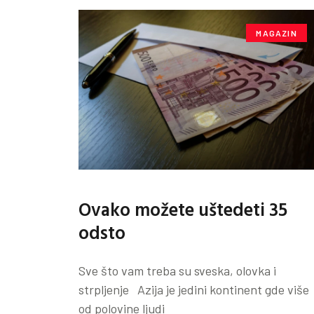
MAGAZIN
Ovako možete uštedeti 35
odsto
Sve što vam treba su sveska, olovka i
strpljenje Azija je jedini kontinent gde više
od polovine ljudi