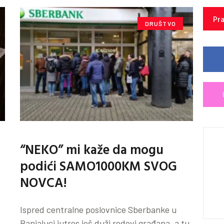
Pra
DRUŠTVO
“NEKO” mi kaže da mogu
podići SAMO1000KM SVOG
NOVCA!
Ispred centralne poslovnice Sberbanke u
Banjaluci jutros još duži redovi građana, a tu