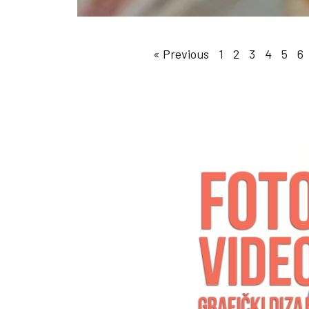
« Previous
1
2
3
4
5
6