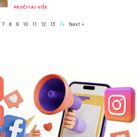
PROČITAJ VIŠE
7
8
9
10
11
12
13
14
Next »