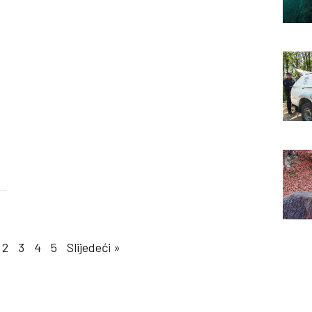
2
3
4
5
Slijedeći »