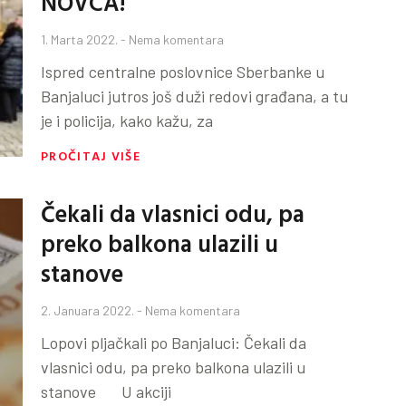
NOVCA!
1. Marta 2022.
Nema komentara
Ispred centralne poslovnice Sberbanke u
Banjaluci jutros još duži redovi građana, a tu
je i policija, kako kažu, za
PROČITAJ VIŠE
Čekali da vlasnici odu, pa
preko balkona ulazili u
stanove
2. Januara 2022.
Nema komentara
Lopovi pljačkali po Banjaluci: Čekali da
vlasnici odu, pa preko balkona ulazili u
stanove U akciji