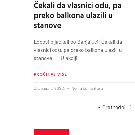
Čekali da vlasnici odu, pa
preko balkona ulazili u
stanove
Lopovi pljačkali po Banjaluci: Čekali da
vlasnici odu, pa preko balkona ulazili u
stanove U akciji
PROČITAJ VIŠE
2. Januara 2022.
Nema komentara
« Prethodni
1