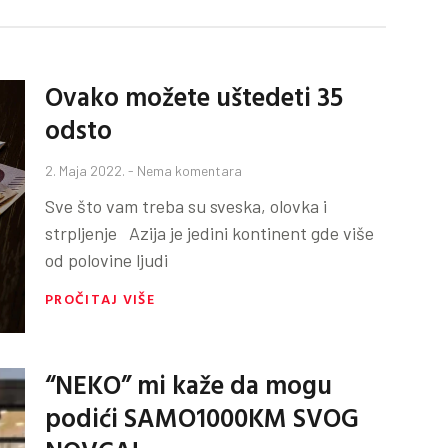
Ovako možete uštedeti 35
odsto
2. Maja 2022.
Nema komentara
Sve što vam treba su sveska, olovka i
strpljenje Azija je jedini kontinent gde više
od polovine ljudi
PROČITAJ VIŠE
“NEKO” mi kaže da mogu
podići SAMO1000KM SVOG