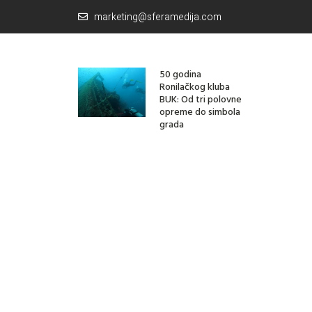
marketing@sferamedija.com
50 godina
Ronilačkog kluba
BUK: Od tri polovne
opreme do simbola
grada