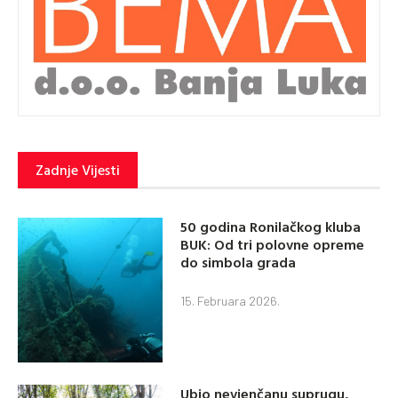
Zadnje Vijesti
50 godina Ronilačkog kluba
BUK: Od tri polovne opreme
do simbola grada
15. Februara 2026.
Ubio nevjenčanu suprugu,