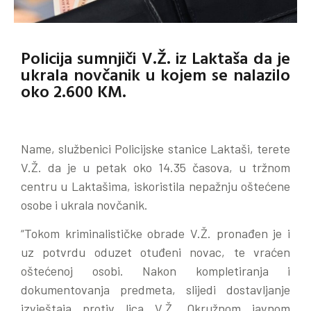
Policija sumnjiči V.Ž. iz Laktaša da je
ukrala novčanik u kojem se nalazilo
oko 2.600 KM.
Name, službenici Policijske stanice Laktaši, terete
V.Ž. da je u petak oko 14.35 časova, u tržnom
centru u Laktašima, iskoristila nepažnju oštećene
osobe i ukrala novčanik.
“Tokom kriminalističke obrade V.Ž. pronađen je i
uz potvrdu oduzet otuđeni novac, te vraćen
oštećenoj osobi. Nakon kompletiranja i
dokumentovanja predmeta, slijedi dostavljanje
izvještaja protiv lica V.Ž. Okružnom javnom