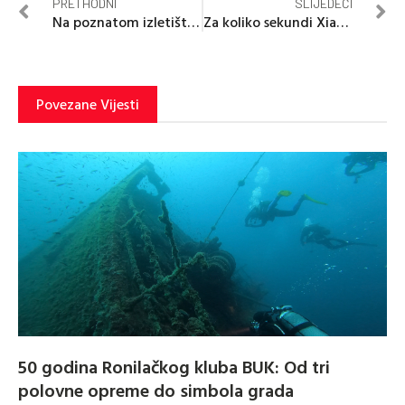
PRETHODNI
SLIJEDEĆI
Na poznatom izletištu snimio pet poskoka
Za koliko sekundi Xiaomijeva fabrika proizvede auto?
Povezane Vijesti
50 godina Ronilačkog kluba BUK: Od tri
polovne opreme do simbola grada