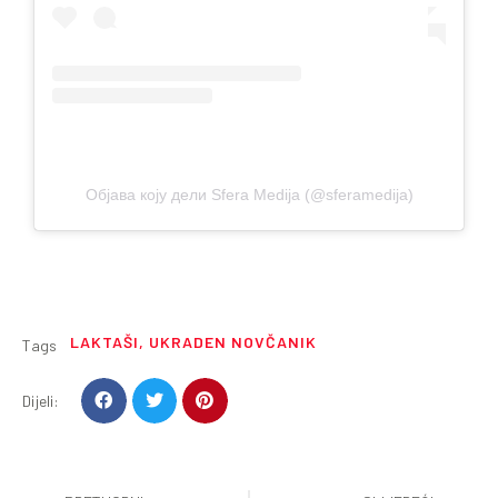
Објава коју дели Sfera Medija (@sferamedija)
LAKTAŠI
,
UKRADEN NOVČANIK
Tags
Dijeli: