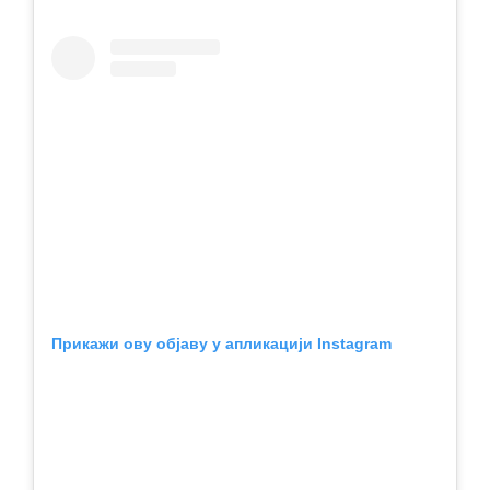
Прикажи ову објаву у апликацији Instagram