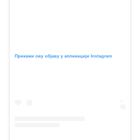
Прикажи ову објаву у апликацији Instagram