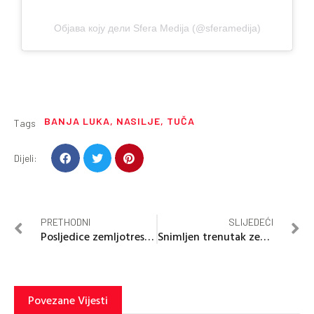
Објава коју дели Sfera Medija (@sferamedija)
BANJA LUKA
,
NASILJE
,
TUČA
Tags
Dijeli:
PRETHODNI
SLIJEDEĆI
Posljedice zemljotresa u Crnoj Gori
Snimljen trenutak zemoljtresa u Dubrovniku
Povezane Vijesti