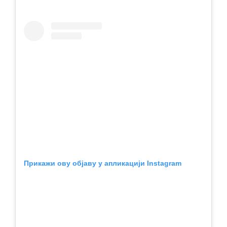
Прикажи ову објаву у апликацији Instagram