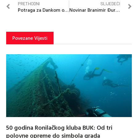
PRETHODNI
SLIJEDEĆI
Potraga za Dankom od vrata do vrata
Novinar Branimir Đuričić operisan nakon moždanog udara
Povezane Vijesti
50 godina Ronilačkog kluba BUK: Od tri
polovne opreme do simbola grada