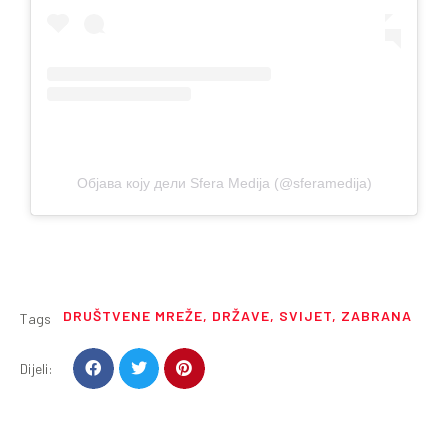
Објава коју дели Sfera Medija (@sferamedija)
DRUŠTVENE MREŽE
,
DRŽAVE
,
SVIJET
,
ZABRANA
Tags
Dijeli: