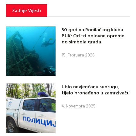
Zadnje Vijesti
50 godina Ronilačkog kluba
BUK: Od tri polovne opreme
do simbola grada
15. Februara 2026.
Ubio nevjenčanu suprugu,
tijelo pronađeno u zamrzivaču
4. Novembra 2025.