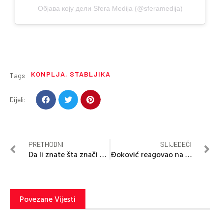
Објава коју дели Sfera Medija (@sferamedija)
KONPLJA
,
STABLJIKA
Tags
Dijeli:
PRETHODNI
SLIJEDEĆI
Da li znate šta znači ako dobijete poruku: “14643”?
Đoković reagovao na pitanje o njegovoj ženi
Povezane Vijesti