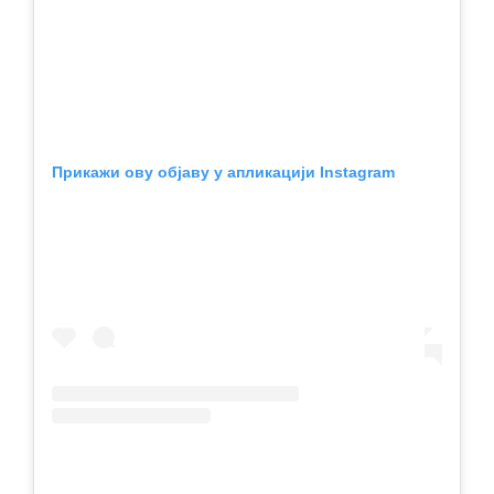
Прикажи ову објаву у апликацији Instagram