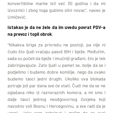
konvertibilne marke isti već 30 godina i da mi
izvoznici i zbog toga gubimo silni novac”, naveo je
Umičević.
Istakao je da ne žele da im uvedu povrat PDV-a
na prevoz i topli obrok
.
“Nikakva briga za privredu ne postoji, pa nije ni
čudo što ljudi vraćaju pasoš BiH i bježe. Međutim,
sada su počeli da bježe i imućniji građani, što je tek
zabrinjavajuće. Zato ljudi u pamet se, bolje da se i
podjelimo i budemo dobre komšije, nego da ovako
budemo taoci jedni drugih. Ukoliko ova blokada
potraje još par dana sve će stati. Čudi me da se ne
oglašava niko iz raznoraznih komora, a mi smo i
dalje taoci jednog neodgovornog čovjeka koji
navodno voli Bosnu i Hercegovinu, a sve radi da je
ugasi. Jako sam zabrinut i molim da se ovaj