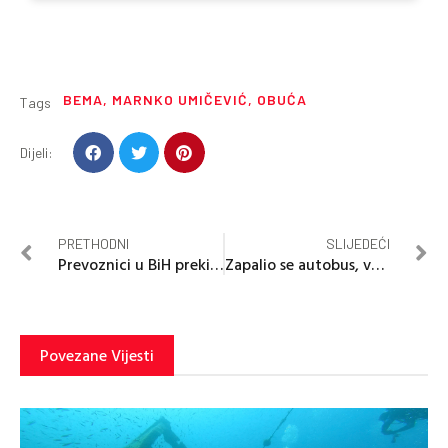
BEMA
,
MARNKO UMIČEVIĆ
,
OBUĆA
Tags
Dijeli:
PRETHODNI
SLIJEDEĆI
Prevoznici u BiH prekidaju blokade
Zapalio se autobus, vozač pronađen mrtav
Povezane Vijesti