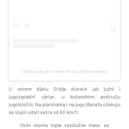
Објава коју дели Sfera Medija (@sferamedija)
U većem dijelu Srbije duvaće jak južni i
jugozapadni vjetar, u košavskom području
jugoistočni. Na planinama i na jugu Banata očekuju
se olujni udari vetra od 80 km/h.
Osim veoma tople vazdušne mase, sa