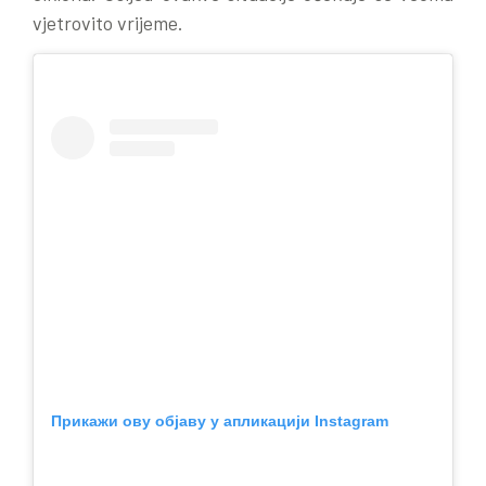
vjetrovito vrijeme.
Прикажи ову објаву у апликацији Instagram