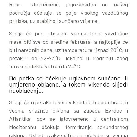
Rusiji. Istovremeno, jugozapadno od našeg
područja očekuje se polje visokog vazdušnog
pritiska, uz stabilno i sunčano vrijeme.
Srbija će pod uticajem veoma tople vazdušne
mase biti sve do sredine februara, a najtoplije će
biti narednih dana, uz temperature i iznad 20°C, u
petak i do 22-23°C, lokalno u Podrinju zbog
fenskog efekta vetra i do 24°C.
Do petka se očekuje uglavnom sunčano ili
umjereno oblačno, a tokom vikenda slijedi
naoblačenje.
Srbija će u petak i tokom vikenda biti pod uticajem
veoma snažnog ciklona sa zapada Еvrope i
Atlantika, dok se istovremeno u centralnom
Mediteranu očekuje formriranje sekundarnog
ciklona. Usljed ovakve situacije očekuje se veoma