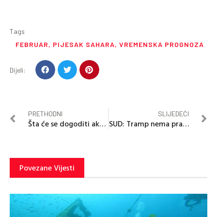
Tags
FEBRUAR
,
PIJESAK SAHARA
,
VREMENSKA PROGNOZA
Dijeli:
PRETHODNI
SLIJEDEĆI
Šta će se dogoditi ako kralj Čarls umre?
SUD: Tramp nema pravo na imunitet
Povezane Vijesti