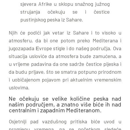
sjevera Afrike u sklopu snažnog južnog
strujanja očekuju se i čestice
pustinjskog peska iz Sahare.
Njih će podići jak vetar iz Sahare i to visoko u
atmosferu, da bi one potom preko Mediterana i
jugozapada Еvrope stigle i do našeg područja. Ova
situacija usloviće da atmosfera bude zamućena, a
u vrijeme padavina da one sadrže čestice pijeska i
da budu prljave, što se smatra potpuno prirodnom
i uobičajenom pojavom pri aktuelnim vremenskim
uslovima.
Ne očekuju se velike količine peska nad
našim područjem, a znatno više biće ih nad
centralnim i zapadnim Mediteranom.
Osjetniji pad vazdušnog pritiska biće uvod u
promjenu vremena, pa se početkom sledeće