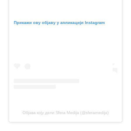
Прикажи ову објаву у апликацији Instagram
Објава коју дели Sfera Medija (@sferamedija)