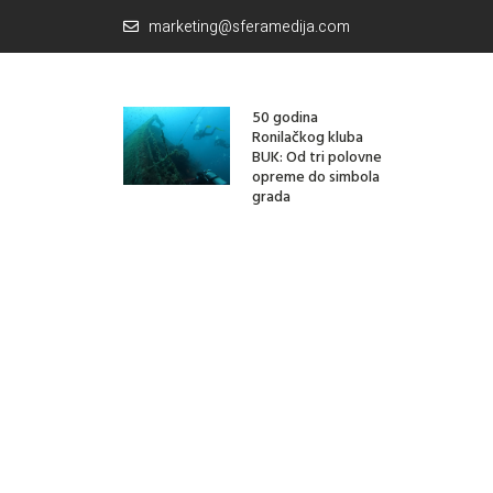
marketing@sferamedija.com
50 godina
Ronilačkog kluba
BUK: Od tri polovne
opreme do simbola
grada