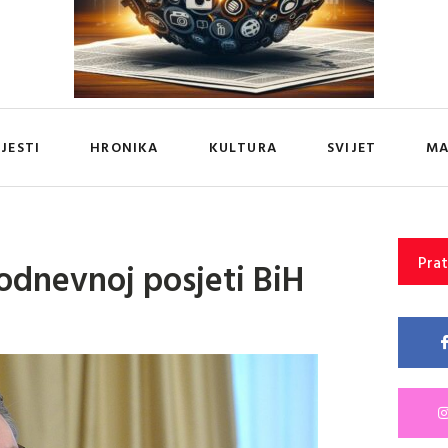
IJESTI
HRONIKA
KULTURA
SVIJET
MA
Prat
odnevnoj posjeti BiH