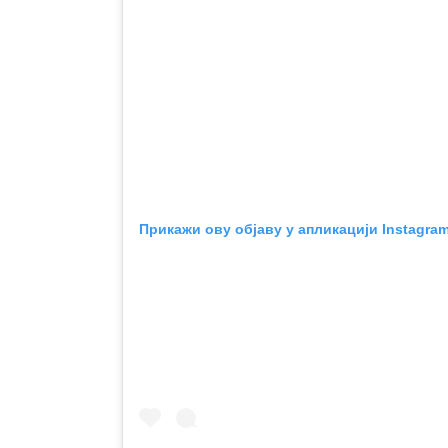
Прикажи ову објаву у апликацији Instagra