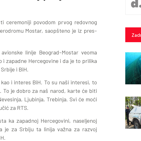
ati ceremoniji povodom prvog redovnog
rodromu Mostar, saopšteno je iz pres-
Zadn
 avionske linije Beograd-Mostar veoma
ao i zapadne Hercegovine i da je to prilika
Srbije i BiH.
kao i interes BiH. To su naši interesi, to
 To je dobro za naš narod, karte će biti
Nevesinja, Ljubinja, Trebinja. Svi će moći
učić za RTS.
sta ka zapadnoj Hercegovini, naseljenoj
je za Srbiju ta linija važna za razvoj
iH.