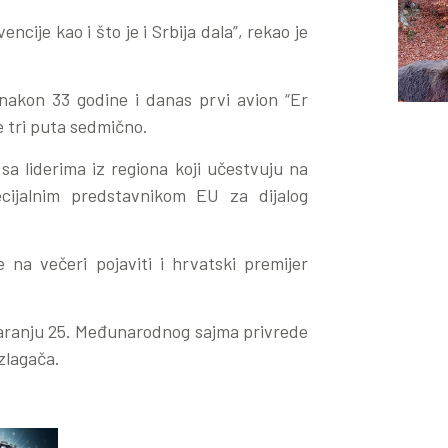
ncije kao i što je i Srbija dala”, rekao je
 nakon 33 godine i danas prvi avion “Er
eće tri puta sedmično.
sa liderima iz regiona koji učestvuju na
ijalnim predstavnikom EU za dijalog
 na večeri pojaviti i hrvatski premijer
varanju 25. Međunarodnog sajma privrede
izlagača.