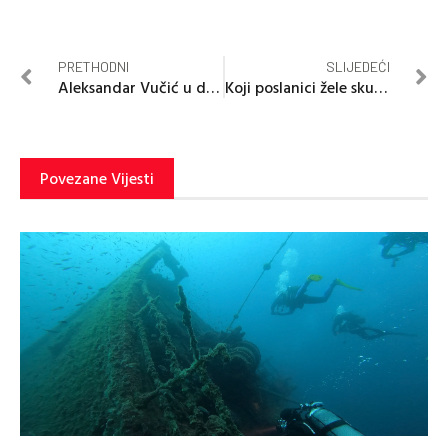
PRETHODNI
SLIJEDEĆI
Aleksandar Vučić u dvodnevnoj posjeti BiH
Koji poslanici žele skupštinsku fotelju da zamijene (grado)načelničkom?
Povezane Vijesti