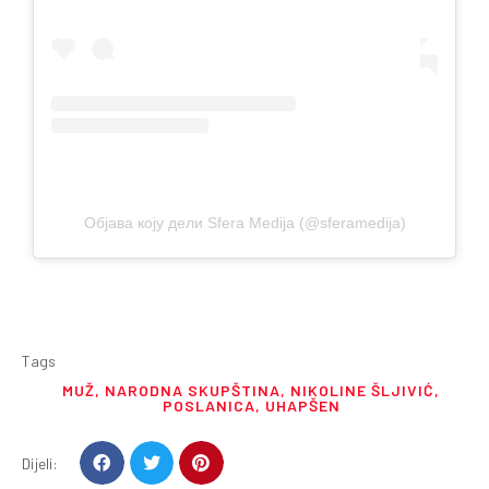
Објава коју дели Sfera Medija (@sferamedija)
Tags
MUŽ
,
NARODNA SKUPŠTINA
,
NIKOLINE ŠLJIVIĆ
,
POSLANICA
,
UHAPŠEN
Dijeli: