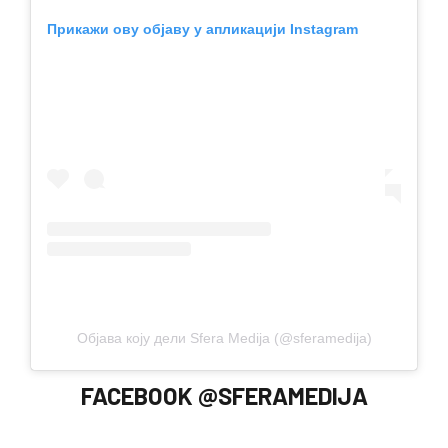
Прикажи ову објаву у апликацији Instagram
Објава коју дели Sfera Medija (@sferamedija)
FACEBOOK @SFERAMEDIJA