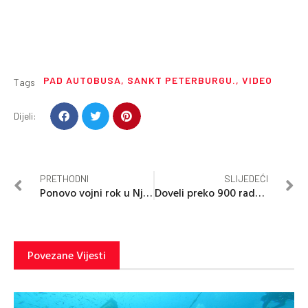
PAD AUTOBUSA
,
SANKT PETERBURGU.
,
VIDEO
Tags
Dijeli:
PRETHODNI
SLIJEDEĆI
Ponovo vojni rok u Njemačkoj – i gdje još u Evropi?
Doveli preko 900 radnika koji su radili za četiri evra po satu
Povezane Vijesti