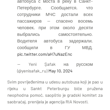
автобуса с моста в реку в Санкт-
Петербурге. Сообщается, что
сотрудники МЧС достали всех
пассажиров — спасено восемь
человек, при этом около десяти
выбрались самостоятельно.
Водителя автобуса задержали,
сообщили в ГУ МВД.
pic.twitter.com/aH7uNazEnc
— Yeni Şafak на русском
(@yenisafak_ru)
May 10, 2024
Svim povrijeđenima u udesu autobusa koji je pao u
rijeku u Sankt Peterburgu biće pružena
neophodna pomoć, saopštio je gradski komitet za
saobraćaj, prenijela je agencija RIA Novosti.