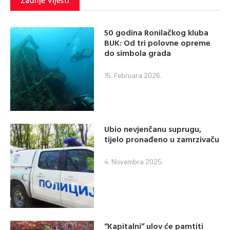
50 godina Ronilačkog kluba
BUK: Od tri polovne opreme
do simbola grada
15. Februara 2026.
Ubio nevjenčanu suprugu,
tijelo pronađeno u zamrzivaču
4. Novembra 2025.
“Kapitalni” ulov će pamtiti