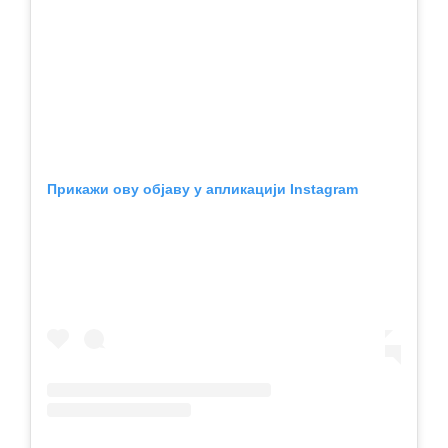
Прикажи ову објаву у апликацији Instagram