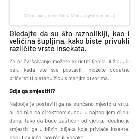
Објава коју дели Sfera Medija (@sferamedija)
Gledajte da su što raznolikiji, kao i
veličina šupljina, kako biste privukli
različite vrste insekata.
Za pričvršćivanje možete koristiti ljepilo ili žicu, ili
pak, kada ste sve postavili, možete dodatno
pričvrstiti pletenu žicu s manjim otvorima.
Gdje ga smjestiti?
Najbolje je postaviti ga na sunčano mjesto u vrtu,
ali da nije na direktnom suncu u najtoplijem dijelu
dana, tako da bude zaštićen od vjetra. Idealno je
smjestiti ga u blizini biljaka koje privlače insekte,
poput cvijeća, povrća ili voćaka.