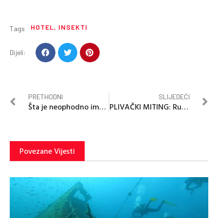
HOTEL
,
INSEKTI
Tags
Dijeli:
PRETHODNI
SLIJEDEĆI
Šta je neophodno imati u autu pred put?
PLIVAČKI MITING: Rusi “pokorili” Banjaluku
Povezane Vijesti