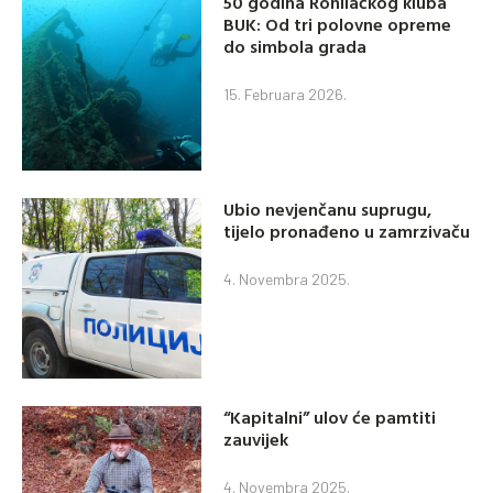
50 godina Ronilačkog kluba
BUK: Od tri polovne opreme
do simbola grada
15. Februara 2026.
Ubio nevjenčanu suprugu,
tijelo pronađeno u zamrzivaču
4. Novembra 2025.
“Kapitalni” ulov će pamtiti
zauvijek
4. Novembra 2025.