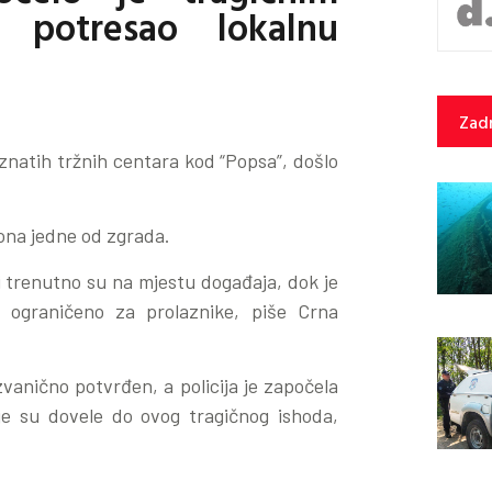
 potresao lokalnu
Zadn
oznatih tržnih centara kod “Popsa”, došlo
ona jedne od zgrada.
i trenutno su na mjestu događaja, dok je
 ograničeno za prolaznike, piše Crna
zvanično potvrđen, a policija je započela
oje su dovele do ovog tragičnog ishoda,