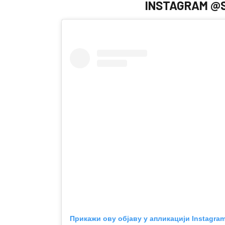
INSTAGRAM @
Прикажи ову објаву у апликацији Instagra