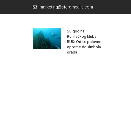
marketing@sferamedija.com
50 godina
Ronilačkog kluba
BUK: Od tri polovne
opreme do simbola
grada