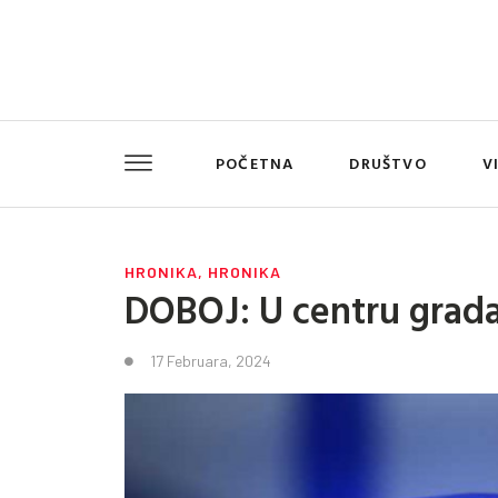
POČETNA
DRUŠTVO
V
HRONIKA
,
HRONIKA
DOBOJ: U centru grada
17 Februara, 2024