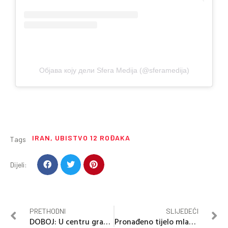
Објава коју дели Sfera Medija (@sferamedija)
IRAN
,
UBISTVO 12 ROĐAKA
Tags
Dijeli:
PRETHODNI
SLIJEDEĆI
DOBOJ: U centru grada ubio se muškarac
Pronađeno tijelo mladog Marka Vukića