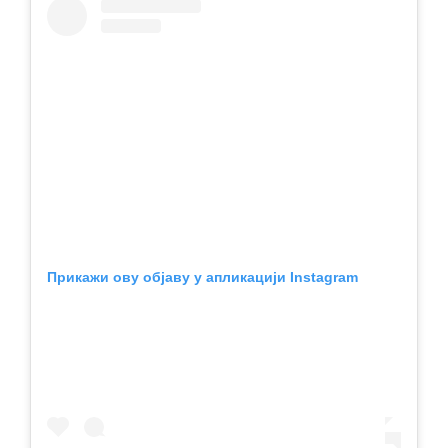
Прикажи ову објаву у апликацији Instagram