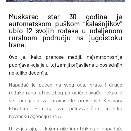
Muškarac star 30 godina je
automatskom puškom “kalašnjikov”
ubio 12 svojih rođaka u udaljenom
ruralnom području na jugoistoku
Irana.
Ovo je, kako prenose mediji, najsmrtonosnija
pucnjava koja je u toj zemlji prijavljena u poslednjih
nekoliko decenija.
Napadač je pucao na svog oca, brata i druge
rođake rano jutros zbog porodične svađe, rekao je
šef odeljenja za pravosuđe provincije Kerman,
Ebrahim Hamidi, za poluzvaničnu iransku
novinsku agenciju ISNA.
U izvještaju, u kojem nije identifikovan napadač,