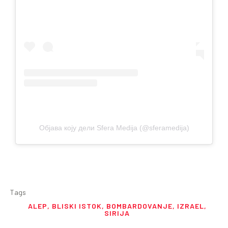
Објава коју дели Sfera Medija (@sferamedija)
Tags
ALEP
,
BLISKI ISTOK
,
BOMBARDOVANJE
,
IZRAEL
,
SIRIJA