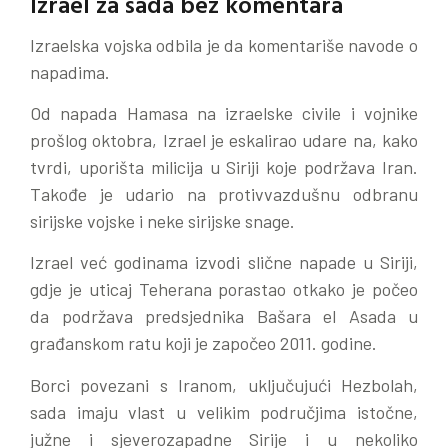
Izrael za sada bez komentara
Izraelska vojska odbila je da komentariše navode o
napadima.
Od napada Hamasa na izraelske civile i vojnike
prošlog oktobra, Izrael je eskalirao udare na, kako
tvrdi, uporišta milicija u Siriji koje podržava Iran.
Takođe je udario na protivvazdušnu odbranu
sirijske vojske i neke sirijske snage.
Izrael već godinama izvodi slične napade u Siriji,
gdje je uticaj Teherana porastao otkako je počeo
da podržava predsjednika Bašara el Asada u
građanskom ratu koji je započeo 2011. godine.
Borci povezani s Iranom, uključujući Hezbolah,
sada imaju vlast u velikim područjima istočne,
južne i sjeverozapadne Sirije i u nekoliko