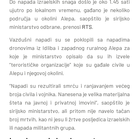
Do napada izraelskih snaga došlo je oko 1.45 sati
ujutro po lokalnom vremenu, gađano je nekoliko
područja u okolini Alepa, saopštilo je sirijsko
ministarstvo odbrane, prenosi
RTS
.
Vazdušni napadi su se poklopili sa napadima
dronovima iz Idliba i zapadnog ruralnog Alepa za
koje je ministarstvo opisalo da su ih izvele
“terorističke organizacije” koje su gađale civile u
Alepu i njegovoj okolini.
“Napadi su rezultirali smrću i ranjavanjem većeg
broja civila i vojnika. Nanesena je velika materijalna
šteta na javnoj i privatnoj imovini”, saopštilo je
sirijsko ministarstvo, ali pritom nije navelo tačan
broj mrtvih, kao ni jesu li žrtve posljedica izraelskih
ili napada militantnih grupa.