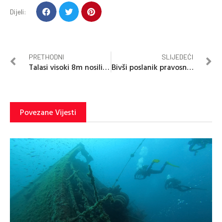
Dijeli:
PRETHODNI
SLIJEDEĆI
Talasi visoki 8m nosili sve pred sobom
Bivši poslanik pravosnažno osuđen na zatvor
Povezane Vijesti