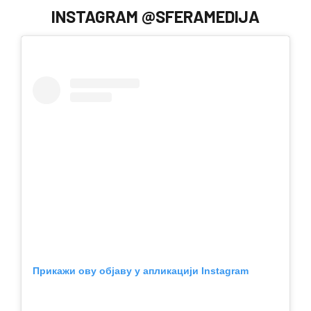
INSTAGRAM @SFERAMEDIJA
Прикажи ову објаву у апликацији Instagram