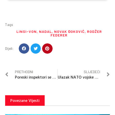
Tags
LINSI-VON
,
NADAL
,
NOVAK ĐOKOVIĆ
,
RODŽER
FEDERER
Dijeli:
PRETHODNI
SLIJEDEĆI
Poreski inspektori se nagodili sa Tužilaštvom
Ulazak NATO vojske u Ukrajinu bi mogao da izazove treći svjetski rat
Povezane Vijesti