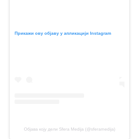
Прикажи ову објаву у апликацији Instagram
Објава коју дели Sfera Medija (@sferamedija)