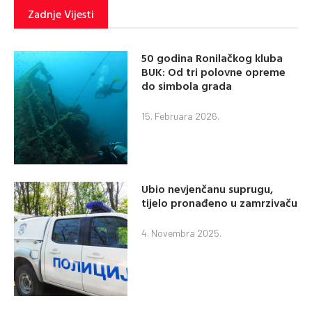
Zadnje Vijesti
50 godina Ronilačkog kluba
BUK: Od tri polovne opreme
do simbola grada
15. Februara 2026.
Ubio nevjenčanu suprugu,
tijelo pronađeno u zamrzivaču
4. Novembra 2025.