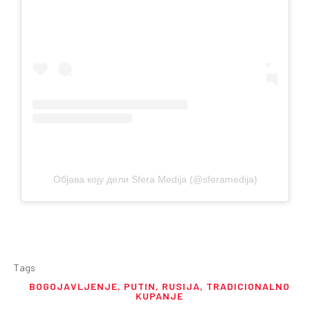
Објава коју дели Sfera Medija (@sferamedija)
Tags
BOGOJAVLJENJE
,
PUTIN
,
RUSIJA
,
TRADICIONALNO
KUPANJE