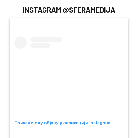
INSTAGRAM @SFERAMEDIJA
Прикажи ову објаву у апликацији Instagram