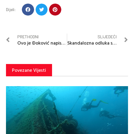
Dijeli:
PRETHODNI
SLIJEDEĆI
Ovo je Đoković napisao na kameri nakon pobjede
Skandalozna odluka suda u Italiji
Povezane Vijesti