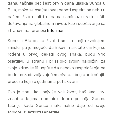
dana, tačnije pet šest prvih dana ulaska Sunca u
Bika, može se osećati ovaj napeti aspekt na nebu u
našem životu ali i u nama samima, u vidu loših
dešavanja na globalnom nivou, kao i suočavanje sa
strahovima, prenosi
Informer
.
Sunce i Pluton su život i smrt u najbukvalnijem
smislu, pa je moguće da Bikovi, naročito oni koji su
rođeni u prvoj dekadi ovog znaka, budu vrlo
osjetljivi, u strahu i brizi oko svojih najbližih, za
svoje zdravlje ili uopšte da njihovo raspoloženje ne
bude na zadovoljavajućem nivou, zbog unutrašnjih
procesa koji su godinama potiskivani.
Ovo je znak koji najviše voli život, baš kao i svi
znaci u kojima dominira dobra pozicija Sunca,
tačnije kada Sunce maksimalno daje od svoje
toplote, svjetlosti i energije.