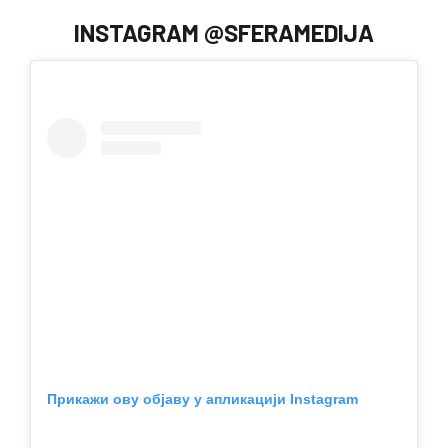
INSTAGRAM @SFERAMEDIJA
Прикажи ову објаву у апликацији Instagram