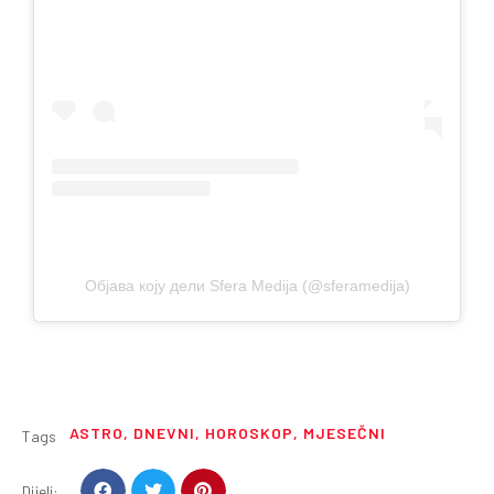
Објава коју дели Sfera Medija (@sferamedija)
ASTRO
,
DNEVNI
,
HOROSKOP
,
MJESEČNI
Tags
Dijeli: