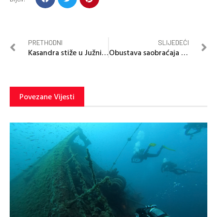
PRETHODNI
SLIJEDEĆI
Kasandra stiže u Južni vetar 3?(FOTO; VIDEO)
Obustava saobraćaja u Banjaluci u nedjelju
Povezane Vijesti