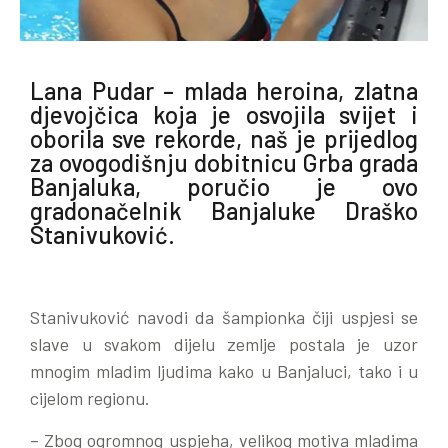
Lana Pudar – mlada heroina, zlatna
djevojčica koja je osvojila svijet i
oborila sve rekorde, naš je prijedlog
za ovogodišnju dobitnicu Grba grada
Banjaluka, poručio je ovo
gradonačelnik Banjaluke Draško
Stanivuković.
Stanivuković navodi da šampionka čiji uspjesi se
slave u svakom dijelu zemlje postala je uzor
mnogim mladim ljudima kako u Banjaluci, tako i u
cijelom regionu.
– Zbog ogromnog uspjeha, velikog motiva mladima