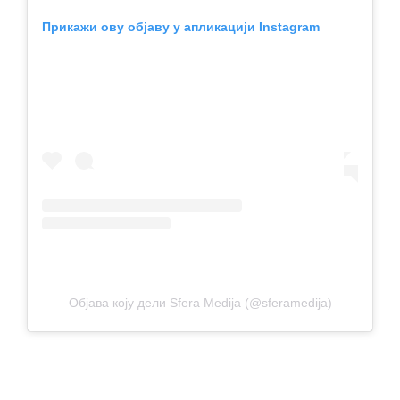
Прикажи ову објаву у апликацији Instagram
Објава коју дели Sfera Medija (@sferamedija)