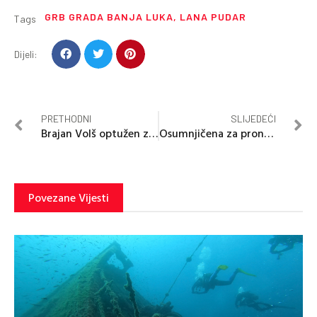
GRB GRADA BANJA LUKA
,
LANA PUDAR
Tags
Dijeli:
PRETHODNI
SLIJEDEĆI
Brajan Volš optužen za ubistvo svoje supruge
Osumnjičena za pronevjeru 260.000 KM od štediša
Povezane Vijesti