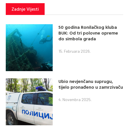
Zadnje Vijesti
50 godina Ronilačkog kluba
BUK: Od tri polovne opreme
do simbola grada
15. Februara 2026.
Ubio nevjenčanu suprugu,
tijelo pronađeno u zamrzivaču
4. Novembra 2025.