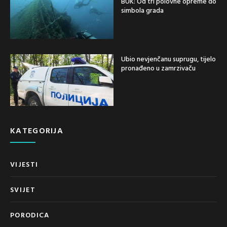
BUK: Od tri polovne opreme do
simbola grada
Ubio nevjenčanu suprugu, tijelo
pronađeno u zamrzivaču
KATEGORIJA
VIJESTI
SVIJET
PORODICA