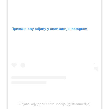
Прикажи ову објаву у апликацији Instagram
Објава коју дели Sfera Medija (@sferamedija)