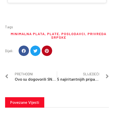
Tags
MINIMALNA PLATA
,
PLATE
,
POSLODAVCI
,
PRIVREDA
SRPSKE
Dijeli:
PRETHODNI
SLIJEDEĆI
Ovo su dogovorili SNSD, HDZ BiH i “trojka”
5 najiritantnijih pripadnika Zodijaka
Povezane Vijesti