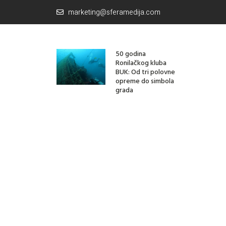
marketing@sferamedija.com
50 godina
Ronilačkog kluba
BUK: Od tri polovne
opreme do simbola
grada