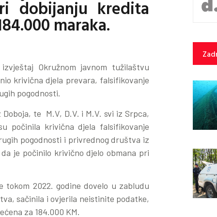
i dobijanju kredita
 184.000 maraka.
Zadn
e izvještaj Okružnom javnom tužilaštvu
io krivična djela prevara, falsifikovanje
rugih pogodnosti.
 Doboja, te M.V, D.V. i M.V. svi iz Srpca,
 počinila krivična djela falsifikovanje
drugih pogodnosti i privrednog društva iz
a je počinilo krivično djelo obmana pri
je tokom 2022. godine dovelo u zabludu
a, sačinila i ovjerila neistinite podatke,
tećena za 184.000 KM.