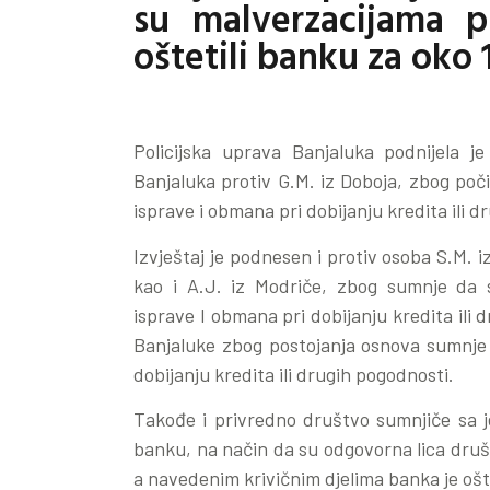
su malverzacijama pr
oštetili banku za oko
Policijska uprava Banjaluka podnijela j
Banjaluka protiv G.M. iz Doboja, zbog počin
isprave i obmana pri dobijanju kredita ili d
Izvještaj je podnesen i protiv osoba S.M. iz
kao i A.J. iz Modriče, zbog sumnje da su
isprave I obmana pri dobijanju kredita ili 
Banjaluke zbog postojanja osnova sumnje d
dobijanju kredita ili drugih pogodnosti.
Takođe i privredno društvo sumnjiče sa 
banku, na način da su odgovorna lica društv
a navedenim krivičnim djelima banka je oš