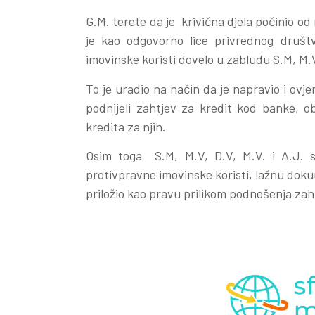
G.M. terete da je krivična djela počinio o
je kao odgovorno lice privrednog društv
imovinske koristi dovelo u zabludu S.M, M.V
To je uradio na način da je napravio i ovj
podnijeli zahtjev za kredit kod banke, o
kredita za njih.
Osim toga S.M, M.V, D.V, M.V. i A.J. s
protivpravne imovinske koristi, lažnu dokum
priložio kao pravu prilikom podnošenja zah