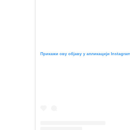
Прикажи ову објаву у апликацији Instagra