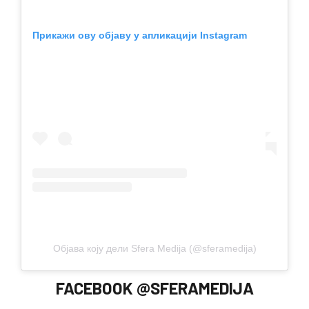
Прикажи ову објаву у апликацији Instagram
Објава коју дели Sfera Medija (@sferamedija)
FACEBOOK @SFERAMEDIJA