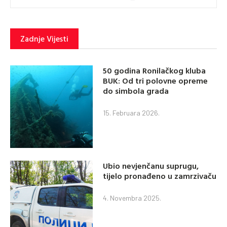
Zadnje Vijesti
50 godina Ronilačkog kluba
BUK: Od tri polovne opreme
do simbola grada
15. Februara 2026.
Ubio nevjenčanu suprugu,
tijelo pronađeno u zamrzivaču
4. Novembra 2025.