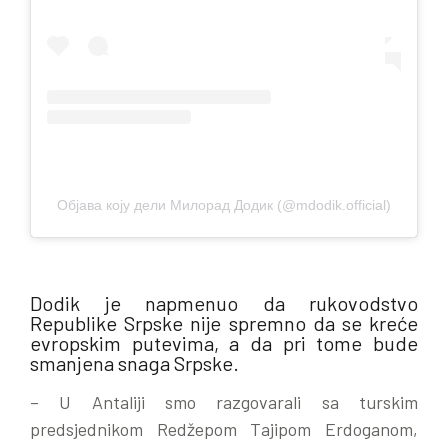
Објава коју дели Милорад Додик (@mdodik.official)
Dodik je napmenuo da rukovodstvo
Republike Srpske nije spremno da se kreće
evropskim putevima, a da pri tome bude
smanjena snaga Srpske.
– U Antaliji smo razgovarali sa turskim
predsjednikom Redžepom Tajipom Erdoganom,