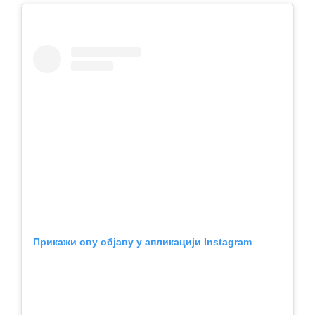
Прикажи ову објаву у апликацији Instagram