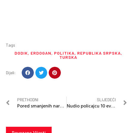
Tags
DODIK
,
ERDOGAN
,
POLITIKA
,
REPUBLIKA SRPSKA
,
TURSKA
Dijeli:
PRETHODNI
SLIJEDEĆI
Pored smanjenih narudžbi: “Bema” uspješno počela godinu
Nudio policajcu 10 evra kako bi izbjegao kaznu
Povezane Vijesti